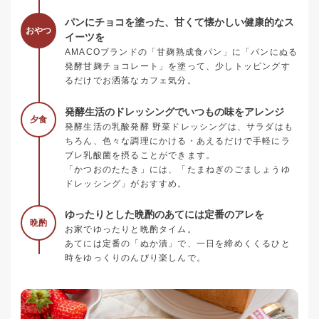
パンにチョコを塗った、甘くて懐かしい健康的なス
おやつ
イーツを
AMACOブランドの「甘麹熟成食パン」に「パンにぬる
発酵甘麹チョコレート」を塗って、少しトッピングす
るだけでお洒落なカフェ気分。
発酵生活のドレッシングでいつもの味をアレンジ
夕食
発酵生活の乳酸発酵 野菜ドレッシングは、サラダはも
ちろん、色々な調理にかける・あえるだけで手軽にラ
ブレ乳酸菌を摂ることができます。
「かつおのたたき」には、「たまねぎのごましょうゆ
ドレッシング」がおすすめ。
ゆったりとした晩酌のあてには定番のアレを
晩酌
お家でゆったりと晩酌タイム。
あてには定番の「ぬか漬」で、一日を締めくくるひと
時をゆっくりのんびり楽しんで。