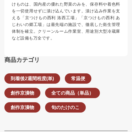
けものは、国内産の優れた野菜のみを、保存料や着色料
を一切使用せずに漬け込んでいます。漬け込み作業を支
える「京つけもの西利 洛西工場」「京つけもの西利 あ
じわいの郷工場」は最先端の施設で、徹底した衛生管理
体制を確立。クリーンルーム作業室、用途別大型冷蔵庫
など設備も万全です。
商品カテゴリ
到着後2週間程度(単)
常温便
創作京漬物
全ての商品（単品）
創作京漬物
旬のたけのこ