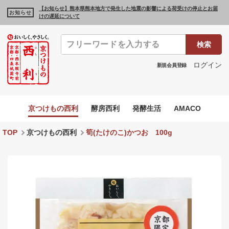
【お知らせ】熊本県熊本地方で発生した地震の影響による荷受けの停止とお届
お知らせ
けの遅延について
検索
ログイン
新規会員登録
京つけもの西利
酵房西利
発酵生活
AMACO
TOP
京つけもの西利
筍(たけのこ)かつお 100g