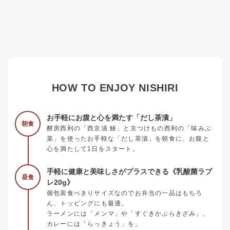
HOW TO ENJOY NISHIRI
お手軽にお腹と心を満たす「だし茶漬」
朝食
酵房西利の「西京漬 鰆」と京つけもの西利の「味みぶ
菜」を使ったお手軽な「だし茶漬」を朝食に、お腹と
心を満たして1日をスタート。
手軽に健康と美味しさがプラスできる《乳酸菌ラブ
昼食
レ20g》
個包装食べきりサイズなのでお弁当の一品はもちろ
ん、トッピングにも最適。
ラーメンには「メンマ」や「すぐきかぶらきざみ」、
カレーには「らっきょう」を。