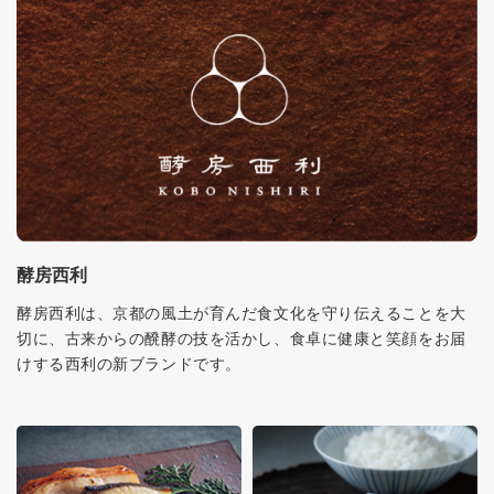
酵房西利
酵房西利は、京都の風土が育んだ食文化を守り伝えることを大
切に、古来からの醗酵の技を活かし、食卓に健康と笑顔をお届
けする西利の新ブランドです。