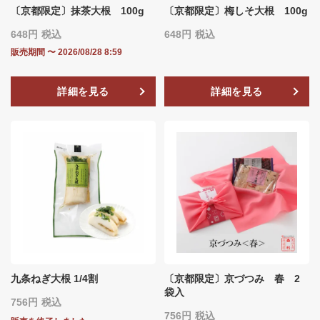
〔京都限定〕抹茶大根 100g
〔京都限定〕梅しそ大根 100g
648
税込
648
税込
販売期間
〜
2026/08/28 8:59
詳細を見る
詳細を見る
九条ねぎ大根 1/4割
〔京都限定〕京づつみ 春 2
袋入
756
税込
756
税込