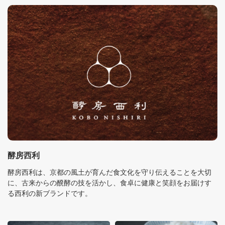
酵房西利
酵房西利は、京都の風土が育んだ食文化を守り伝えることを大切
に、古来からの醗酵の技を活かし、食卓に健康と笑顔をお届けす
る西利の新ブランドです。