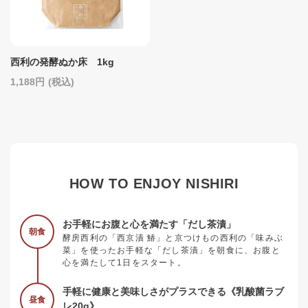
西利の発酵ぬか床 1kg
1,188
(税込)
HOW TO ENJOY NISHIRI
お手軽にお腹と心を満たす「だし茶漬」
朝食
酵房西利の「西京漬 鰆」と京つけもの西利の「味みぶ
菜」を使ったお手軽な「だし茶漬」を朝食に、お腹と
心を満たして1日をスタート。
手軽に健康と美味しさがプラスできる《乳酸菌ラブ
昼食
レ20g》