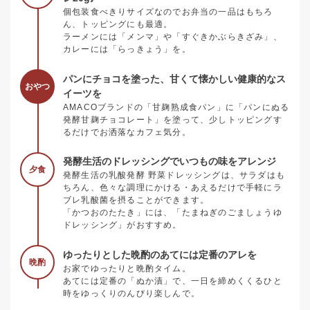
個包装食べきりサイズなのでお弁当の一品はもちろ
ん、トッピングにも最適。
ラーメンには「メンマ」や「すぐきかぶらきざみ」、
カレーには「らっきょう」を。
パンにチョコを塗った、甘くて懐かしい健康的なス
おやつ
イーツを
AMACOブランドの「甘麹熟成食パン」に「パンにぬる
発酵甘麹チョコレート」を塗って、少しトッピングす
るだけでお洒落なカフェ気分。
発酵生活のドレッシングでいつもの味をアレンジ
夕食
発酵生活の乳酸発酵 野菜ドレッシングは、サラダはも
ちろん、色々な調理にかける・あえるだけで手軽にラ
ブレ乳酸菌を摂ることができます。
「かつおのたたき」には、「たまねぎのごましょうゆ
ドレッシング」がおすすめ。
ゆったりとした晩酌のあてには定番のアレを
晩酌
お家でゆったりと晩酌タイム。
あてには定番の「ぬか漬」で、一日を締めくくるひと
時をゆっくりのんびり楽しんで。