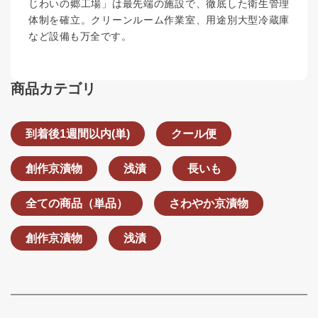
じわいの郷工場」は最先端の施設で、徹底した衛生管理
体制を確立。クリーンルーム作業室、用途別大型冷蔵庫
など設備も万全です。
商品カテゴリ
到着後1週間以内(単)
クール便
創作京漬物
浅漬
長いも
全ての商品（単品）
さわやか京漬物
創作京漬物
浅漬