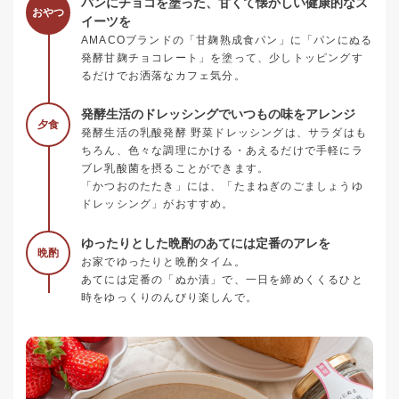
パンにチョコを塗った、甘くて懐かしい健康的なス
おやつ
イーツを
AMACOブランドの「甘麹熟成食パン」に「パンにぬる
発酵甘麹チョコレート」を塗って、少しトッピングす
るだけでお洒落なカフェ気分。
発酵生活のドレッシングでいつもの味をアレンジ
夕食
発酵生活の乳酸発酵 野菜ドレッシングは、サラダはも
ちろん、色々な調理にかける・あえるだけで手軽にラ
ブレ乳酸菌を摂ることができます。
「かつおのたたき」には、「たまねぎのごましょうゆ
ドレッシング」がおすすめ。
ゆったりとした晩酌のあてには定番のアレを
晩酌
お家でゆったりと晩酌タイム。
あてには定番の「ぬか漬」で、一日を締めくくるひと
時をゆっくりのんびり楽しんで。