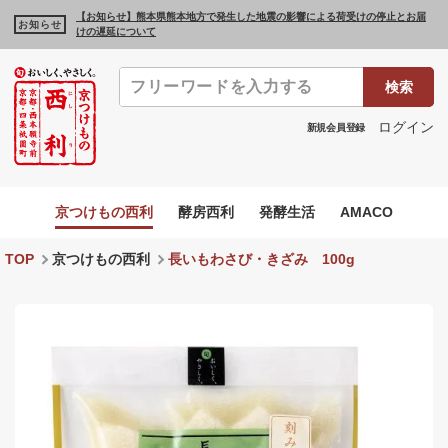
【お知らせ】熊本県熊本地方で発生した地震の影響による荷受けの停止とお届
お知らせ
けの遅延について
検索
ログイン
新規会員登録
京つけもの西利
酵房西利
発酵生活
AMACO
TOP
京つけもの西利
長いもわさび・きざみ 100g