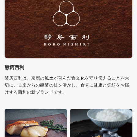
酵房西利
酵房西利は、京都の風土が育んだ食文化を守り伝えることを大
切に、古来からの醗酵の技を活かし、食卓に健康と笑顔をお届
けする西利の新ブランドです。