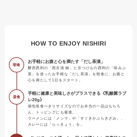
HOW TO ENJOY NISHIRI
お手軽にお腹と心を満たす「だし茶漬」
朝食
酵房西利の「西京漬 鰆」と京つけもの西利の「味みぶ
菜」を使ったお手軽な「だし茶漬」を朝食に、お腹と
心を満たして1日をスタート。
手軽に健康と美味しさがプラスできる《乳酸菌ラブ
昼食
レ20g》
個包装食べきりサイズなのでお弁当の一品はもちろ
ん、トッピングにも最適。
ラーメンには「メンマ」や「すぐきかぶらきざみ」、
カレーには「らっきょう」を。