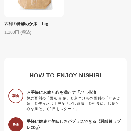
西利の発酵ぬか床 1kg
1,188
(税込)
HOW TO ENJOY NISHIRI
お手軽にお腹と心を満たす「だし茶漬」
朝食
酵房西利の「西京漬 鰆」と京つけもの西利の「味みぶ
菜」を使ったお手軽な「だし茶漬」を朝食に、お腹と
心を満たして1日をスタート。
手軽に健康と美味しさがプラスできる《乳酸菌ラブ
昼食
レ20g》