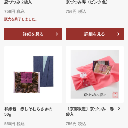
恋づつみ 2袋入
京づつみ寿〈ピンク色〉
756
税込
756
税込
販売を終了しました。
詳細を見る
詳細を見る
和紙包 赤しそむらさきの
〔京都限定〕京づつみ 春 2
50g
袋入
550
税込
756
税込