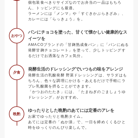
個包装食べきりサイズなのでお弁当の一品はもちろ
ん、トッピングにも最適。
ラーメンには「メンマ」や「すぐきかぶらきざみ」、
カレーには「らっきょう」を。
パンにチョコを塗った、甘くて懐かしい健康的なス
おやつ
イーツを
AMACOブランドの「甘麹熟成食パン」に「パンにぬる
発酵甘麹チョコレート」を塗って、少しトッピングす
るだけでお洒落なカフェ気分。
発酵生活のドレッシングでいつもの味をアレンジ
夕食
発酵生活の乳酸発酵 野菜ドレッシングは、サラダはも
ちろん、色々な調理にかける・あえるだけで手軽にラ
ブレ乳酸菌を摂ることができます。
「かつおのたたき」には、「たまねぎのごましょうゆ
ドレッシング」がおすすめ。
ゆったりとした晩酌のあてには定番のアレを
晩酌
お家でゆったりと晩酌タイム。
あてには定番の「ぬか漬」で、一日を締めくくるひと
時をゆっくりのんびり楽しんで。