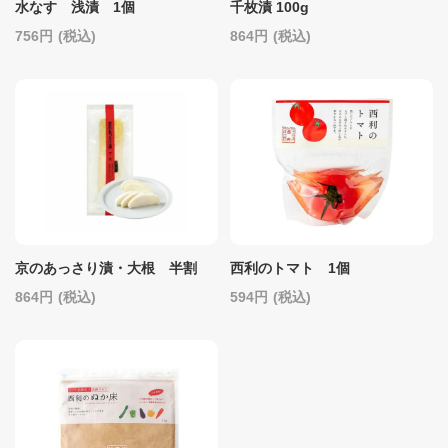
水なす 浅漬 1個
千枚漬 100g
756
(税込)
864
(税込)
京のあっさり漬・大根 半割
西利のトマト 1個
864
(税込)
594
(税込)