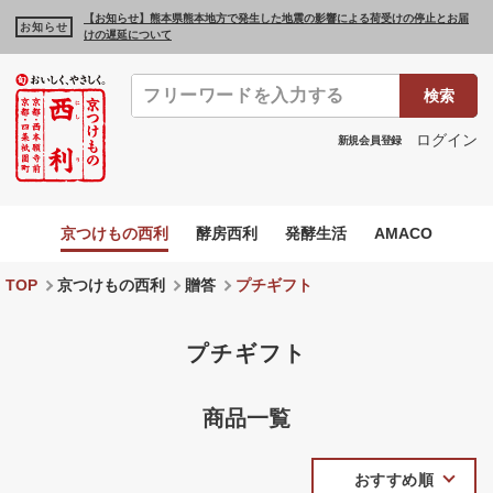
【お知らせ】熊本県熊本地方で発生した地震の影響による荷受けの停止とお届
お知らせ
けの遅延について
検索
ログイン
新規会員登録
京つけもの西利
酵房西利
発酵生活
AMACO
TOP
京つけもの西利
贈答
プチギフト
プチギフト
商品一覧
おすすめ順