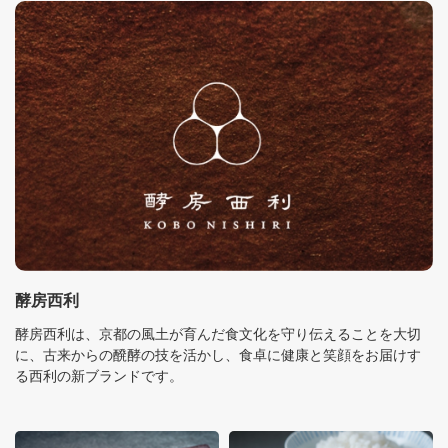
酵房西利
酵房西利は、京都の風土が育んだ食文化を守り伝えることを大切
に、古来からの醗酵の技を活かし、食卓に健康と笑顔をお届けす
る西利の新ブランドです。