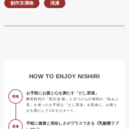
創作京漬物
浅漬
HOW TO ENJOY NISHIRI
お手軽にお腹と心を満たす「だし茶漬」
朝食
酵房西利の「西京漬 鰆」と京つけもの西利の「味みぶ
菜」を使ったお手軽な「だし茶漬」を朝食に、お腹と
心を満たして1日をスタート。
手軽に健康と美味しさがプラスできる《乳酸菌ラブ
昼食