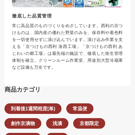
徹底した品質管理
常に高品質のものづくりをめざしています。西利の京つ
けものは、国内産の優れた野菜のみを、保存料や着色料
を一切使用せずに漬け込んでいます。漬け込み作業を支
える「京つけもの西利 洛西工場」「京つけもの西利 あ
じわいの郷工場」は最先端の施設で、徹底した衛生管理
体制を確立。クリーンルーム作業室、用途別大型冷蔵庫
など設備も万全です。
商品カテゴリ
到着後1週間程度(単)
常温便
創作京漬物
浅漬
京都限定