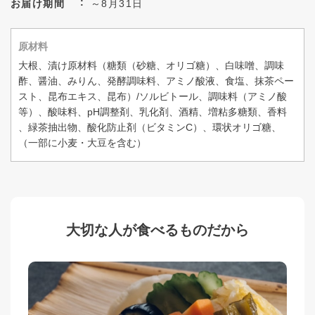
お届け期間
～8月31日
原材料
大根、漬け原材料（糖類（砂糖、オリゴ糖）、白味噌、調味
酢、醤油、みりん、発酵調味料、アミノ酸液、食塩、抹茶ペー
スト、昆布エキス、昆布）/ソルビトール、調味料（アミノ酸
等）、酸味料、pH調整剤、乳化剤、酒精、増粘多糖類、香料
、緑茶抽出物、酸化防止剤（ビタミンC）、環状オリゴ糖、
（一部に小麦・大豆を含む）
大切な人が食べるものだから