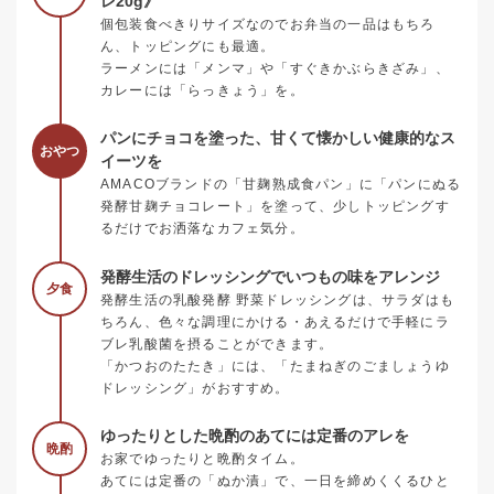
レ20g》
個包装食べきりサイズなのでお弁当の一品はもちろ
ん、トッピングにも最適。
ラーメンには「メンマ」や「すぐきかぶらきざみ」、
カレーには「らっきょう」を。
パンにチョコを塗った、甘くて懐かしい健康的なス
おやつ
イーツを
AMACOブランドの「甘麹熟成食パン」に「パンにぬる
発酵甘麹チョコレート」を塗って、少しトッピングす
るだけでお洒落なカフェ気分。
発酵生活のドレッシングでいつもの味をアレンジ
夕食
発酵生活の乳酸発酵 野菜ドレッシングは、サラダはも
ちろん、色々な調理にかける・あえるだけで手軽にラ
ブレ乳酸菌を摂ることができます。
「かつおのたたき」には、「たまねぎのごましょうゆ
ドレッシング」がおすすめ。
ゆったりとした晩酌のあてには定番のアレを
晩酌
お家でゆったりと晩酌タイム。
あてには定番の「ぬか漬」で、一日を締めくくるひと