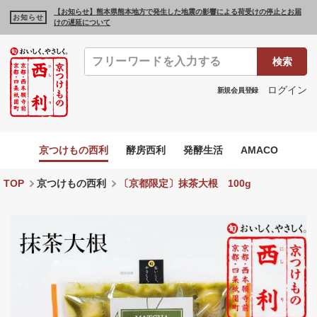
【お知らせ】熊本県熊本地方で発生した地震の影響による荷受けの停止とお届
お知らせ
けの遅延について
検索
ログイン
新規会員登録
京つけもの西利
酵房西利
発酵生活
AMACO
TOP
京つけもの西利
〔京都限定〕抹茶大根 100g