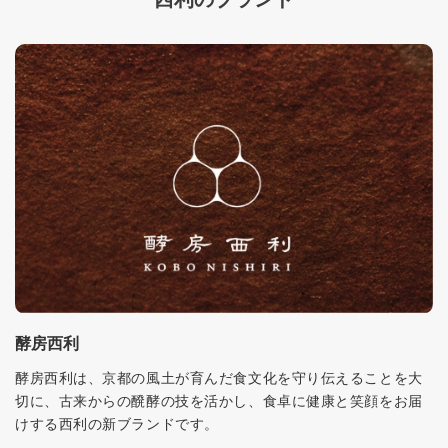
酵房西利
酵房西利は、京都の風土が育んだ食文化を守り伝えることを大
切に、古来からの醗酵の技を活かし、食卓に健康と笑顔をお届
けする西利の新ブランドです。