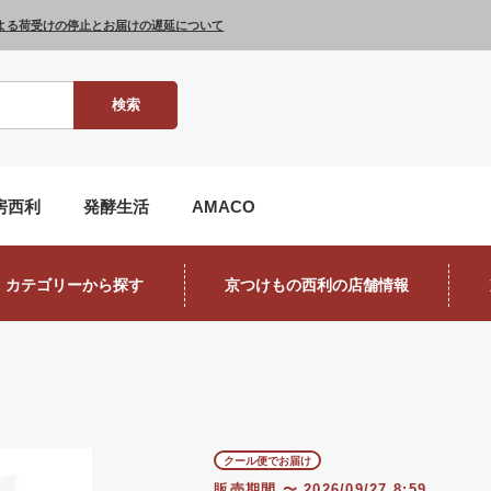
よる荷受けの停止とお届けの遅延について
検索
房西利
発酵生活
AMACO
カテゴリーから探す
京つけもの西利の店舗情報
クール便でお届け
販売期間
〜
2026/09/27 8:59