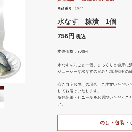
商品番号
1077
水なす 糠漬 1個
756
税込
本体価格：700円
水なすを丸ごと一個、じっくりと糠床に
ジューシーな水なすの旨みと糠漬特有の
◎ご自宅お届けの場合、ご注文いただい
してお届けいたします。
※包装紙・ビニールをお選びいただくこ
い。
のし・包装・