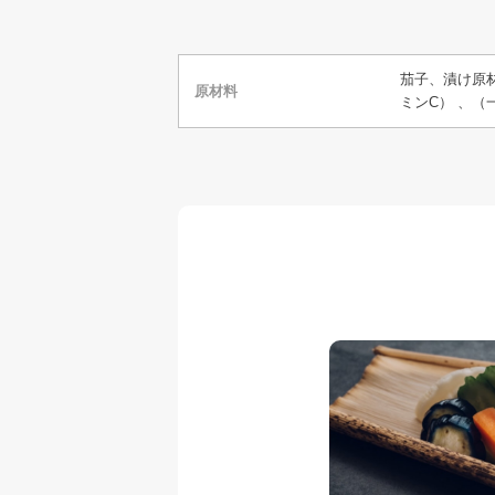
茄子、漬け原
原材料
ミンC） 、（