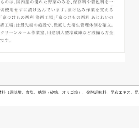
材料（調味酢、食塩、糖類（砂糖、オリゴ糖）、発酵調味料、昆布エキス、昆