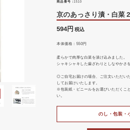
商品番号
1510
京のあっさり漬・白菜 2
594
税込
本体価格：550円
柔らかで肉厚な白菜を漬け込みました。
シャキシャキした歯ざわりとしなやかさ
◎ご自宅お届けの場合、ご注文いただい
してお届けいたします。
※包装紙・ビニールをお選びいただくこ
い。
のし・包装・