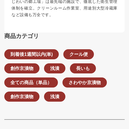
じわいの郷工場」は最先端の施設で、徹底した衛生管理
体制を確立。クリーンルーム作業室、用途別大型冷蔵庫
など設備も万全です。
商品カテゴリ
到着後1週間以内(単)
クール便
創作京漬物
浅漬
長いも
全ての商品（単品）
さわやか京漬物
創作京漬物
浅漬