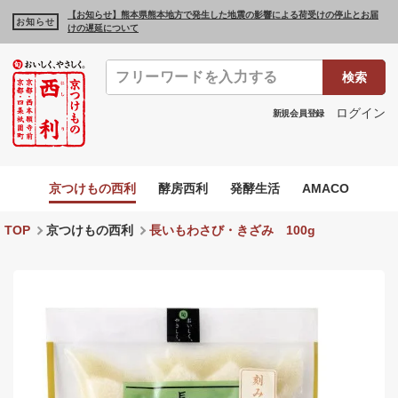
【お知らせ】熊本県熊本地方で発生した地震の影響による荷受けの停止とお届
お知らせ
けの遅延について
検索
ログイン
新規会員登録
京つけもの西利
酵房西利
発酵生活
AMACO
TOP
京つけもの西利
長いもわさび・きざみ 100g