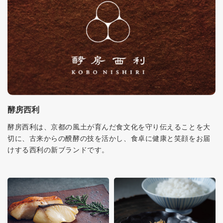
酵房西利
酵房西利は、京都の風土が育んだ食文化を守り伝えることを大
切に、古来からの醗酵の技を活かし、食卓に健康と笑顔をお届
けする西利の新ブランドです。