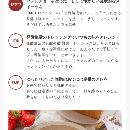
パンにチョコを塗った、甘くて懐かしい健康的なス
おやつ
イーツを
AMACOブランドの「甘麹熟成食パン」に「パンにぬる
発酵甘麹チョコレート」を塗って、少しトッピングす
るだけでお洒落なカフェ気分。
発酵生活のドレッシングでいつもの味をアレンジ
夕食
発酵生活の乳酸発酵 野菜ドレッシングは、サラダはも
ちろん、色々な調理にかける・あえるだけで手軽にラ
ブレ乳酸菌を摂ることができます。
「かつおのたたき」には、「たまねぎのごましょうゆ
ドレッシング」がおすすめ。
ゆったりとした晩酌のあてには定番のアレを
晩酌
お家でゆったりと晩酌タイム。
あてには定番の「ぬか漬」で、一日を締めくくるひと
時をゆっくりのんびり楽しんで。