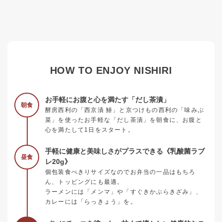
HOW TO ENJOY NISHIRI
お手軽にお腹と心を満たす「だし茶漬」
朝食
酵房西利の「西京漬 鰆」と京つけもの西利の「味みぶ
菜」を使ったお手軽な「だし茶漬」を朝食に、お腹と
心を満たして1日をスタート。
手軽に健康と美味しさがプラスできる《乳酸菌ラブ
昼食
レ20g》
個包装食べきりサイズなのでお弁当の一品はもちろ
ん、トッピングにも最適。
ラーメンには「メンマ」や「すぐきかぶらきざみ」、
カレーには「らっきょう」を。