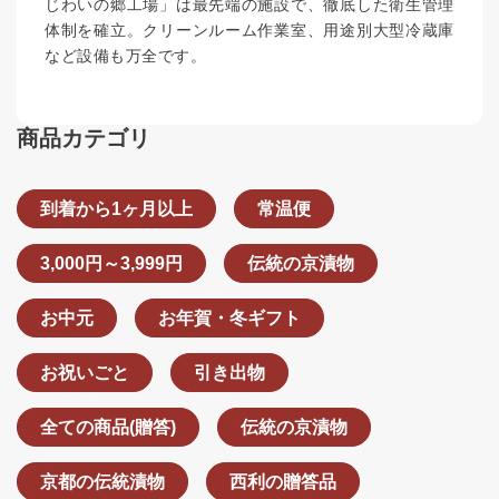
じわいの郷工場」は最先端の施設で、徹底した衛生管理
体制を確立。クリーンルーム作業室、用途別大型冷蔵庫
など設備も万全です。
商品カテゴリ
到着から1ヶ月以上
常温便
3,000円～3,999円
伝統の京漬物
お中元
お年賀・冬ギフト
お祝いごと
引き出物
全ての商品(贈答)
伝統の京漬物
京都の伝統漬物
西利の贈答品