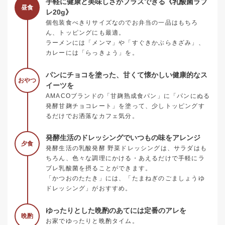
手軽に健康と美味しさがプラスできる《乳酸菌ラブ
昼食
レ20g》
個包装食べきりサイズなのでお弁当の一品はもちろ
ん、トッピングにも最適。
ラーメンには「メンマ」や「すぐきかぶらきざみ」、
カレーには「らっきょう」を。
パンにチョコを塗った、甘くて懐かしい健康的なス
おやつ
イーツを
AMACOブランドの「甘麹熟成食パン」に「パンにぬる
発酵甘麹チョコレート」を塗って、少しトッピングす
るだけでお洒落なカフェ気分。
発酵生活のドレッシングでいつもの味をアレンジ
夕食
発酵生活の乳酸発酵 野菜ドレッシングは、サラダはも
ちろん、色々な調理にかける・あえるだけで手軽にラ
ブレ乳酸菌を摂ることができます。
「かつおのたたき」には、「たまねぎのごましょうゆ
ドレッシング」がおすすめ。
ゆったりとした晩酌のあてには定番のアレを
晩酌
お家でゆったりと晩酌タイム。