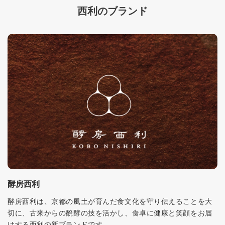
西利のブランド
酵房西利
酵房西利は、京都の風土が育んだ食文化を守り伝えることを大
切に、古来からの醗酵の技を活かし、食卓に健康と笑顔をお届
けする西利の新ブランドです。