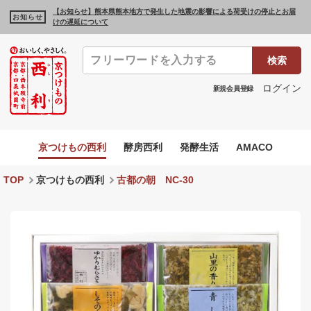
【お知らせ】熊本県熊本地方で発生した地震の影響による荷受けの停止とお届
お知らせ
けの遅延について
検索
ログイン
新規会員登録
京つけもの西利
酵房西利
発酵生活
AMACO
TOP
京つけもの西利
古都の朝 NC-30