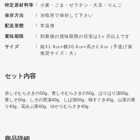
特定原材料等
小麦・ごま・ゼラチン・大豆・りんご
保存方法
冷暗所で保存して下さい
配送形態
常温便
賞味期限
到着後の賞味期限の目安は1ヶ月以上です
サイズ
縦31.8㎝×横30.6㎝×高さ2.6㎝（手提げ袋
推奨サイズ：大）
セット内容
赤しそむらさきの50g、青しそむらさきの50g、はりはり漬50g、
青しそ50g、しその実漬40g、しば漬50g、味すぐき40g、山里の香
り40g、花みぶ菜40g、ゆかりむらさき40g
商品詳細