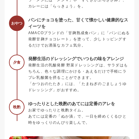
ラーメンには「メンマ」や「すぐきかぶらきざみ」、
カレーには「らっきょう」を。
パンにチョコを塗った、甘くて懐かしい健康的なス
おやつ
イーツを
AMACOブランドの「甘麹熟成食パン」に「パンにぬる
発酵甘麹チョコレート」を塗って、少しトッピングす
るだけでお洒落なカフェ気分。
発酵生活のドレッシングでいつもの味をアレンジ
夕食
発酵生活の乳酸発酵 野菜ドレッシングは、サラダはも
ちろん、色々な調理にかける・あえるだけで手軽にラ
ブレ乳酸菌を摂ることができます。
「かつおのたたき」には、「たまねぎのごましょうゆ
ドレッシング」がおすすめ。
ゆったりとした晩酌のあてには定番のアレを
晩酌
お家でゆったりと晩酌タイム。
あてには定番の「ぬか漬」で、一日を締めくくるひと
時をゆっくりのんびり楽しんで。