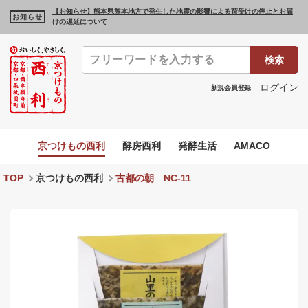
【お知らせ】熊本県熊本地方で発生した地震の影響による荷受けの停止とお届
お知らせ
けの遅延について
検索
ログイン
新規会員登録
京つけもの西利
酵房西利
発酵生活
AMACO
TOP
京つけもの西利
古都の朝 NC-11