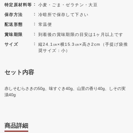
特定原材料等
小麦・ごま・ゼラチン・大豆
保存方法
冷暗所で保存して下さい
配送形態
常温便
賞味期限
到着後の賞味期限の目安は1ヶ月以上です
サイズ
縦24.1㎝×横15.3㎝×高さ2cm（手提げ袋推
奨サイズ：小）
セット内容
赤しそむらさきの50g、味すぐき40g、山里の香り40g、しその実
漬40g
商品詳細