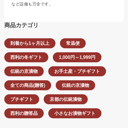
など設備も万全です。
商品カテゴリ
到着から1ヶ月以上
常温便
西利の冬ギフト
1,000円～1,999円
伝統の京漬物
お手土産・プチギフト
全ての商品(贈答)
伝統の京漬物
プチギフト
京都の伝統漬物
西利の贈答品
小さなお漬物ギフト