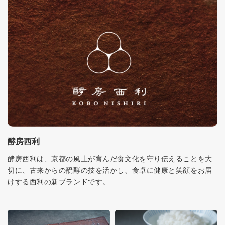
酵房西利
酵房西利は、京都の風土が育んだ食文化を守り伝えることを大
切に、古来からの醗酵の技を活かし、食卓に健康と笑顔をお届
けする西利の新ブランドです。