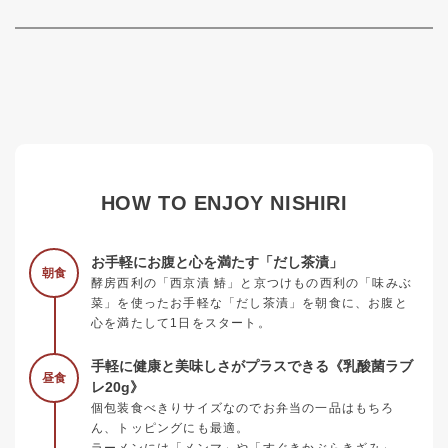
HOW TO ENJOY NISHIRI
お手軽にお腹と心を満たす「だし茶漬」
朝食
酵房西利の「西京漬 鰆」と京つけもの西利の「味みぶ
菜」を使ったお手軽な「だし茶漬」を朝食に、お腹と
心を満たして1日をスタート。
手軽に健康と美味しさがプラスできる《乳酸菌ラブ
昼食
レ20g》
個包装食べきりサイズなのでお弁当の一品はもちろ
ん、トッピングにも最適。