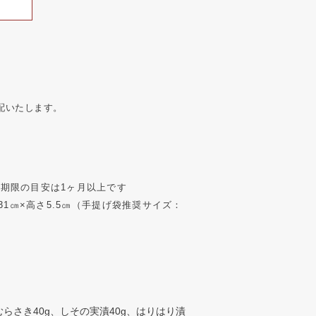
配いたします。
期限の目安は1ヶ月以上です
横31㎝×高さ5.5㎝（手提げ袋推奨サイズ：
むらさき40g、しその実漬40g、はりはり漬