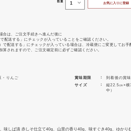
お気に入りに登録
場合は、ご注文手続きへ進んだ後に
）で配送する」にチェックが入っていることをご確認ください。
）で配送する」にチェックが入っている場合は、冷蔵便にご変更してお手
加算されますので、ご注文確定前に必ずご確認ください。
豆・りんご
賞味期限
到着後の賞味
サイズ
縦22.5㎝×
中）
、味しば漬 赤しそ仕立て40g、山里の香り40g、味すぐき40g、ゆかり