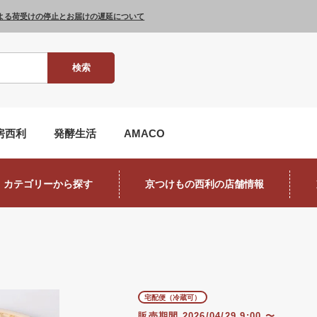
よる荷受けの停止とお届けの遅延について
検索
房西利
発酵生活
AMACO
カテゴリーから探す
京つけもの西利の店舗情報
宅配便（冷蔵可）
販売期間
2026/04/29 9:00
〜