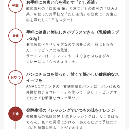
お手軽にお腹と心を満たす「だし茶漬」
朝食
酵房西利の「西京漬 鰆」と京つけもの西利の「味みぶ
菜」を使ったお手軽な「だし茶漬」を朝食に、お腹と
心を満たして1日をスタート。
手軽に健康と美味しさがプラスできる《乳酸菌ラブ
昼食
レ20g》
個包装食べきりサイズなのでお弁当の一品はもちろ
ん、トッピングにも最適。
ラーメンには「メンマ」や「すぐきかぶらきざみ」、
カレーには「らっきょう」を。
パンにチョコを塗った、甘くて懐かしい健康的なス
おやつ
イーツを
AMACOブランドの「甘麹熟成食パン」に「パンにぬる
発酵甘麹チョコレート」を塗って、少しトッピングす
るだけでお洒落なカフェ気分。
発酵生活のドレッシングでいつもの味をアレンジ
夕食
発酵生活の乳酸発酵 野菜ドレッシングは、サラダはも
ちろん、色々な調理にかける・あえるだけで手軽にラ
ブレ乳酸菌を摂ることができます。