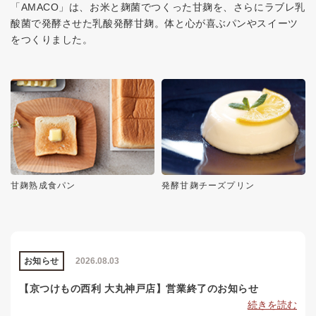
「AMACO」は、お米と麹菌でつくった甘麹を、さらにラブレ乳
酸菌で発酵させた乳酸発酵甘麹。体と心が喜ぶパンやスイーツ
をつくりました。
甘麹熟成食パン
発酵甘麹チーズプリン
お知らせ
2026.08.03
【京つけもの西利 大丸神戸店】営業終了のお知らせ
続きを読む