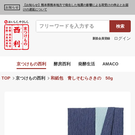
【お知らせ】熊本県熊本地方で発生した地震の影響による荷受けの停止とお届
お知らせ
けの遅延について
検索
ログイン
新規会員登録
京つけもの西利
酵房西利
発酵生活
AMACO
TOP
京つけもの西利
和紙包 青しそむらさきの 50g