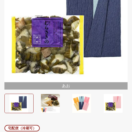
あお
あお
ぴんく
宅配便（冷蔵可）