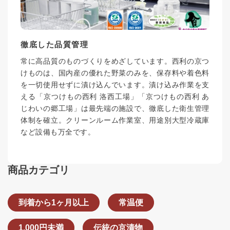
徹底した品質管理
常に高品質のものづくりをめざしています。西利の京つ
けものは、国内産の優れた野菜のみを、保存料や着色料
を一切使用せずに漬け込んでいます。漬け込み作業を支
える「京つけもの西利 洛西工場」「京つけもの西利 あ
じわいの郷工場」は最先端の施設で、徹底した衛生管理
体制を確立。クリーンルーム作業室、用途別大型冷蔵庫
など設備も万全です。
商品カテゴリ
到着から1ヶ月以上
常温便
1,000円未満
伝統の京漬物