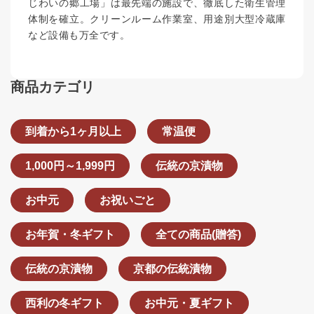
じわいの郷工場」は最先端の施設で、徹底した衛生管理
体制を確立。クリーンルーム作業室、用途別大型冷蔵庫
など設備も万全です。
商品カテゴリ
到着から1ヶ月以上
常温便
1,000円～1,999円
伝統の京漬物
お中元
お祝いごと
お年賀・冬ギフト
全ての商品(贈答)
伝統の京漬物
京都の伝統漬物
西利の冬ギフト
お中元・夏ギフト