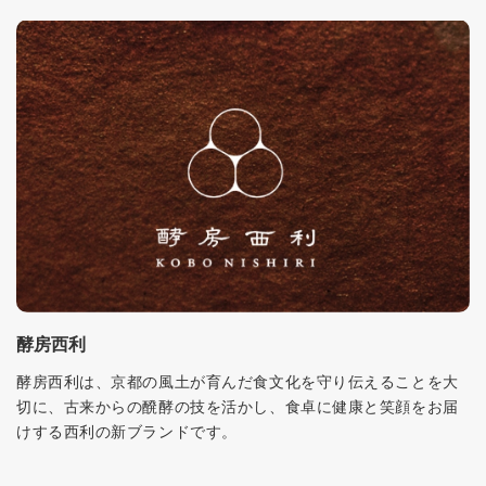
酵房西利
酵房西利は、京都の風土が育んだ食文化を守り伝えることを大
切に、古来からの醗酵の技を活かし、食卓に健康と笑顔をお届
けする西利の新ブランドです。