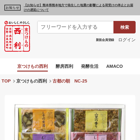
【お知らせ】熊本県熊本地方で発生した地震の影響による荷受けの停止とお届
お知らせ
けの遅延について
検索
ログイン
新規会員登録
京つけもの西利
酵房西利
発酵生活
AMACO
TOP
京つけもの西利
古都の朝 NC-25