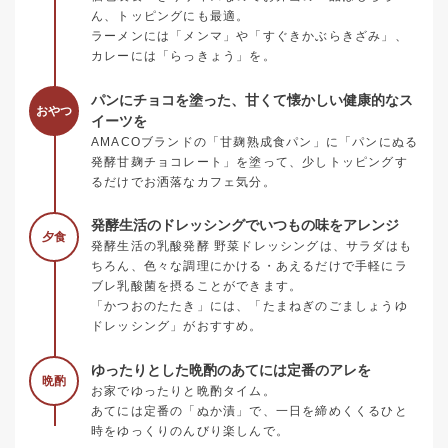
ん、トッピングにも最適。
ラーメンには「メンマ」や「すぐきかぶらきざみ」、
カレーには「らっきょう」を。
パンにチョコを塗った、甘くて懐かしい健康的なス
おやつ
イーツを
AMACOブランドの「甘麹熟成食パン」に「パンにぬる
発酵甘麹チョコレート」を塗って、少しトッピングす
るだけでお洒落なカフェ気分。
発酵生活のドレッシングでいつもの味をアレンジ
夕食
発酵生活の乳酸発酵 野菜ドレッシングは、サラダはも
ちろん、色々な調理にかける・あえるだけで手軽にラ
ブレ乳酸菌を摂ることができます。
「かつおのたたき」には、「たまねぎのごましょうゆ
ドレッシング」がおすすめ。
ゆったりとした晩酌のあてには定番のアレを
晩酌
お家でゆったりと晩酌タイム。
あてには定番の「ぬか漬」で、一日を締めくくるひと
時をゆっくりのんびり楽しんで。