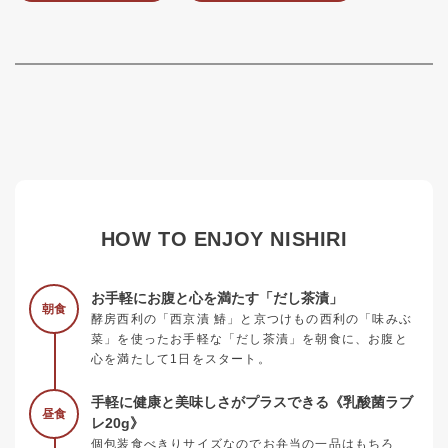
HOW TO ENJOY NISHIRI
お手軽にお腹と心を満たす「だし茶漬」
朝食
酵房西利の「西京漬 鰆」と京つけもの西利の「味みぶ
菜」を使ったお手軽な「だし茶漬」を朝食に、お腹と
心を満たして1日をスタート。
手軽に健康と美味しさがプラスできる《乳酸菌ラブ
昼食
レ20g》
個包装食べきりサイズなのでお弁当の一品はもちろ