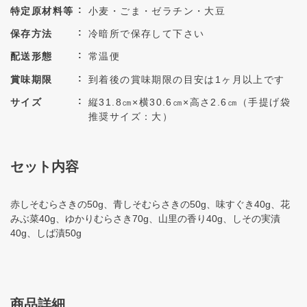
特定原材料等
小麦・ごま・ゼラチン・大豆
保存方法
冷暗所で保存して下さい
配送形態
常温便
賞味期限
到着後の賞味期限の目安は1ヶ月以上です
サイズ
縦31.8㎝×横30.6㎝×高さ2.6㎝（手提げ袋
推奨サイズ：大）
セット内容
赤しそむらさきの50g、青しそむらさきの50g、味すぐき40g、花
みぶ菜40g、ゆかりむらさき70g、山里の香り40g、しその実漬
40g、しば漬50g
商品詳細