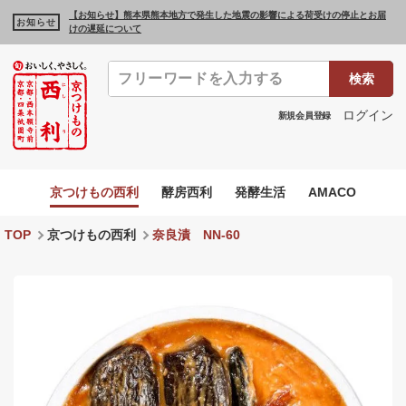
【お知らせ】熊本県熊本地方で発生した地震の影響による荷受けの停止とお届
お知らせ
けの遅延について
検索
ログイン
新規会員登録
京つけもの西利
酵房西利
発酵生活
AMACO
TOP
京つけもの西利
奈良漬 NN-60