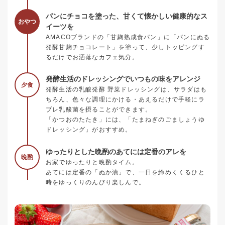
パンにチョコを塗った、甘くて懐かしい健康的なス
おやつ
イーツを
AMACOブランドの「甘麹熟成食パン」に「パンにぬる
発酵甘麹チョコレート」を塗って、少しトッピングす
るだけでお洒落なカフェ気分。
発酵生活のドレッシングでいつもの味をアレンジ
夕食
発酵生活の乳酸発酵 野菜ドレッシングは、サラダはも
ちろん、色々な調理にかける・あえるだけで手軽にラ
ブレ乳酸菌を摂ることができます。
「かつおのたたき」には、「たまねぎのごましょうゆ
ドレッシング」がおすすめ。
ゆったりとした晩酌のあてには定番のアレを
晩酌
お家でゆったりと晩酌タイム。
あてには定番の「ぬか漬」で、一日を締めくくるひと
時をゆっくりのんびり楽しんで。