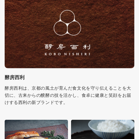
酵房西利
酵房西利は、京都の風土が育んだ食文化を守り伝えることを大
切に、古来からの醗酵の技を活かし、食卓に健康と笑顔をお届
けする西利の新ブランドです。