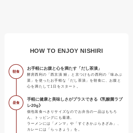
HOW TO ENJOY NISHIRI
お手軽にお腹と心を満たす「だし茶漬」
朝食
酵房西利の「西京漬 鰆」と京つけもの西利の「味みぶ
菜」を使ったお手軽な「だし茶漬」を朝食に、お腹と
心を満たして1日をスタート。
手軽に健康と美味しさがプラスできる《乳酸菌ラブ
昼食
レ20g》
個包装食べきりサイズなのでお弁当の一品はもちろ
ん、トッピングにも最適。
ラーメンには「メンマ」や「すぐきかぶらきざみ」、
カレーには「らっきょう」を。