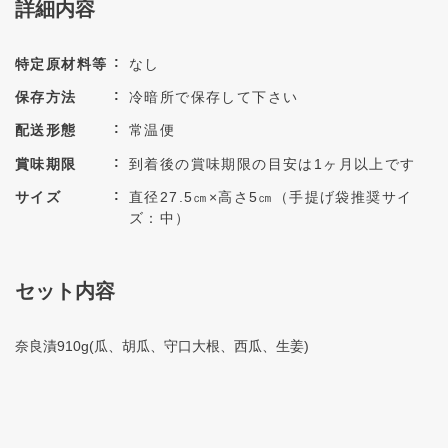
詳細内容
特定原材料等
なし
保存方法
冷暗所で保存して下さい
配送形態
常温便
賞味期限
到着後の賞味期限の目安は1ヶ月以上です
サイズ
直径27.5㎝×高さ5㎝（手提げ袋推奨サイ
ズ：中）
セット内容
奈良漬910g(瓜、胡瓜、守口大根、西瓜、生姜)