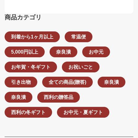
商品カテゴリ
到着から1ヶ月以上
常温便
5,000円以上
奈良漬
お中元
お年賀・冬ギフト
お祝いごと
引き出物
全ての商品(贈答)
奈良漬
奈良漬
西利の贈答品
西利の冬ギフト
お中元・夏ギフト