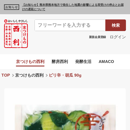
【お知らせ】熊本県熊本地方で発生した地震の影響による荷受けの停止とお届
お知らせ
けの遅延について
検索
ログイン
新規会員登録
京つけもの西利
酵房西利
発酵生活
AMACO
TOP
京つけもの西利
ピリ辛・胡瓜 90g