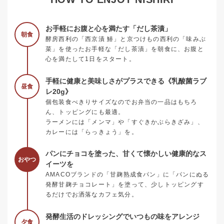
お手軽にお腹と心を満たす「だし茶漬」
朝食
酵房西利の「西京漬 鰆」と京つけもの西利の「味みぶ
菜」を使ったお手軽な「だし茶漬」を朝食に、お腹と
心を満たして1日をスタート。
手軽に健康と美味しさがプラスできる《乳酸菌ラブ
昼食
レ20g》
個包装食べきりサイズなのでお弁当の一品はもちろ
ん、トッピングにも最適。
ラーメンには「メンマ」や「すぐきかぶらきざみ」、
カレーには「らっきょう」を。
パンにチョコを塗った、甘くて懐かしい健康的なス
おやつ
イーツを
AMACOブランドの「甘麹熟成食パン」に「パンにぬる
発酵甘麹チョコレート」を塗って、少しトッピングす
るだけでお洒落なカフェ気分。
発酵生活のドレッシングでいつもの味をアレンジ
夕食