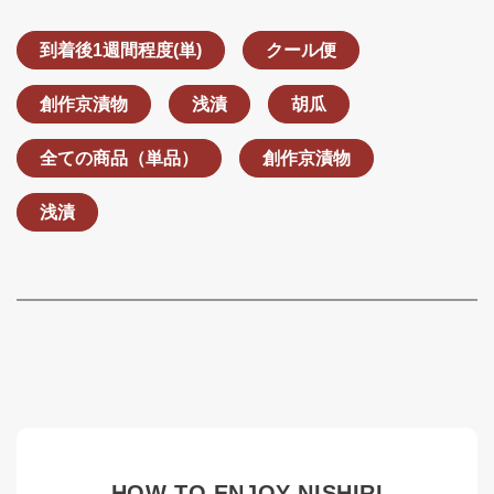
到着後1週間程度(単)
クール便
創作京漬物
浅漬
胡瓜
全ての商品（単品）
創作京漬物
浅漬
HOW TO ENJOY NISHIRI