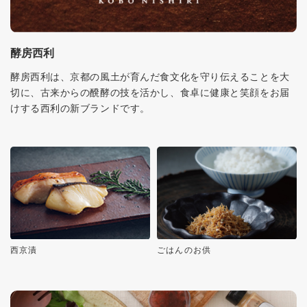
酵房西利
酵房西利は、京都の風土が育んだ食文化を守り伝えることを大
切に、古来からの醗酵の技を活かし、食卓に健康と笑顔をお届
けする西利の新ブランドです。
西京漬
ごはんのお供