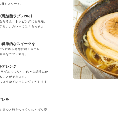
1日をスタート。
乳酸菌ラブレ20g》
もちろん、トッピングにも最適。
ざみ」、カレーには「らっきょ
い健康的なスイーツを
「パンにぬる発酵甘麹チョコレー
洒落なカフェ気分。
をアレンジ
サラダはもちろん、色々な調理にか
ることができます。
しょうゆドレッシング」がおすす
アレを
くるひと時をゆっくりのんびり楽