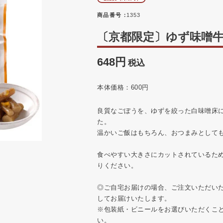
商品番号
1353
〔京都限定〕ゆず味噌牛蒡
648
税込
本体価格：600円
良質なごぼうを、ゆずを絞った白味噌床
た。
温かいご飯はもちろん、おつまみとして
食べやすい大きさにカットされているた
りください。
◎ご自宅お届けの場合、ご注文いただい
してお届けいたします。
※包装紙・ビニールをお選びいただくこ
い。