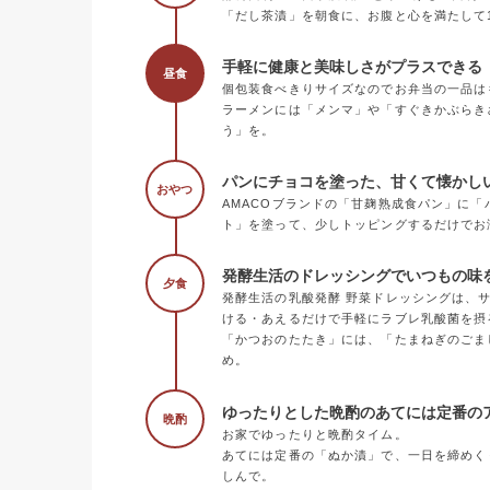
「だし茶漬」を朝食に、お腹と心を満たして
手軽に健康と美味しさがプラスできる《
昼食
個包装食べきりサイズなのでお弁当の一品は
ラーメンには「メンマ」や「すぐきかぶらき
う」を。
パンにチョコを塗った、甘くて懐かし
おやつ
AMACOブランドの「甘麹熟成食パン」に
ト」を塗って、少しトッピングするだけでお
発酵生活のドレッシングでいつもの味
夕食
発酵生活の乳酸発酵 野菜ドレッシングは、
ける・あえるだけで手軽にラブレ乳酸菌を摂
「かつおのたたき」には、「たまねぎのごま
め。
ゆったりとした晩酌のあてには定番の
晩酌
お家でゆったりと晩酌タイム。
あてには定番の「ぬか漬」で、一日を締めく
しんで。