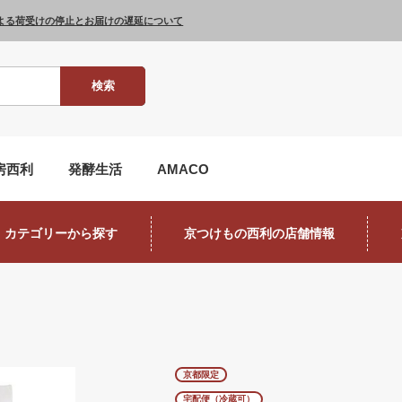
よる荷受けの停止とお届けの遅延について
検索
房西利
発酵生活
AMACO
カテゴリーから探す
京つけもの西利の店舗情報
京都限定
宅配便（冷蔵可）