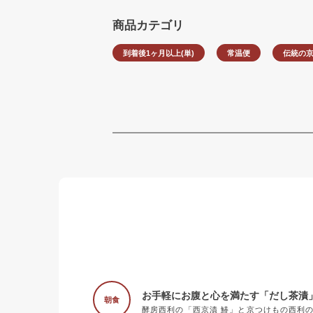
商品カテゴリ
到着後1ヶ月以上(単)
常温便
伝統の
お手軽にお腹と心を満たす「だし茶漬
朝食
酵房西利の「西京漬 鰆」と京つけもの西利