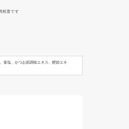
間程度です
、食塩、かつお節調味エキス、鰹節エキ