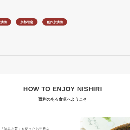
京漬物
京都限定
創作京漬物
HOW TO ENJOY NISHIRI
西利のある食卓へようこそ
」
の「味みぶ菜」を使ったお手軽な