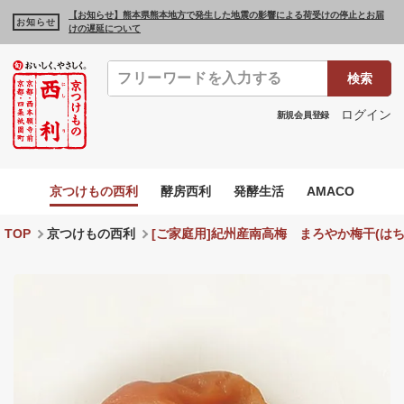
【お知らせ】熊本県熊本地方で発生した地震の影響による荷受けの停止とお届
お知らせ
けの遅延について
検索
ログイン
新規会員登録
京つけもの西利
酵房西利
発酵生活
AMACO
TOP
京つけもの西利
[ご家庭用]紀州産南高梅 まろやか梅干(はちみ