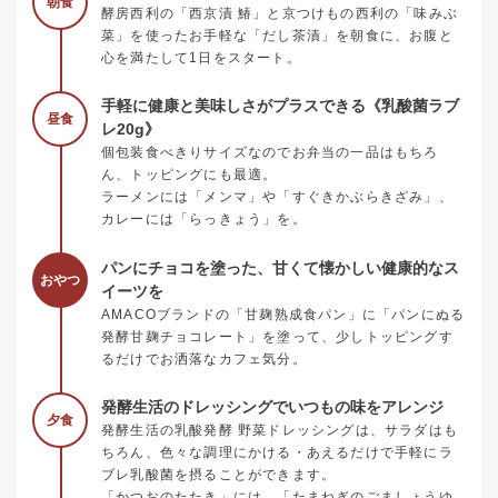
朝食
酵房西利の「西京漬 鰆」と京つけもの西利の「味みぶ
菜」を使ったお手軽な「だし茶漬」を朝食に、お腹と
心を満たして1日をスタート。
手軽に健康と美味しさがプラスできる《乳酸菌ラブ
昼食
レ20g》
個包装食べきりサイズなのでお弁当の一品はもちろ
ん、トッピングにも最適。
ラーメンには「メンマ」や「すぐきかぶらきざみ」、
カレーには「らっきょう」を。
パンにチョコを塗った、甘くて懐かしい健康的なス
おやつ
イーツを
AMACOブランドの「甘麹熟成食パン」に「パンにぬる
発酵甘麹チョコレート」を塗って、少しトッピングす
るだけでお洒落なカフェ気分。
発酵生活のドレッシングでいつもの味をアレンジ
夕食
発酵生活の乳酸発酵 野菜ドレッシングは、サラダはも
ちろん、色々な調理にかける・あえるだけで手軽にラ
ブレ乳酸菌を摂ることができます。
「かつおのたたき」には、「たまねぎのごましょうゆ