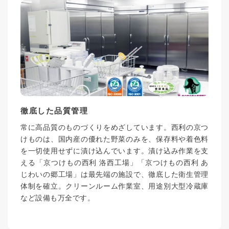
徹底した品質管理
常に高品質のものづくりをめざしています。西利の京つ
けものは、国内産の優れた野菜のみを、保存料や着色料
を一切使用せずに漬け込んでいます。漬け込み作業を支
える「京つけもの西利 洛西工場」「京つけもの西利 あ
じわいの郷工場」は最先端の施設で、徹底した衛生管理
体制を確立。クリーンルーム作業室、用途別大型冷蔵庫
など設備も万全です。