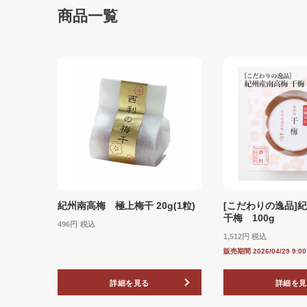
商品一覧
紀州南高梅 極上梅干 20g(1粒)
[こだわりの逸品
干梅 100g
496
税込
1,512
税込
販売期間
2026/04/29 9:0
詳細を見る
詳細を見