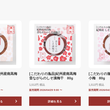
]紀州産南高梅
[こだわりの逸品]紀州産南高梅
[こだわりの
昔ながらのしそ漬梅干 80g
小梅 80g
1,512
税込
1,512
税込
0
〜
販売期間
2026/04/29 9:00
〜
販売期間
2026/04/
る
詳細を見る