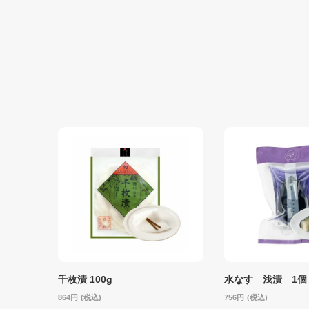
千枚漬 100g
水なす 浅漬 1個
864
(税込)
756
(税込)