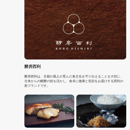
酵房西利
酵房西利は、京都の風土が育んだ食文化を守り伝えることを大切に、
古来からの醗酵の技を活かし、食卓に健康と笑顔をお届けする西利の
新ブランドです。