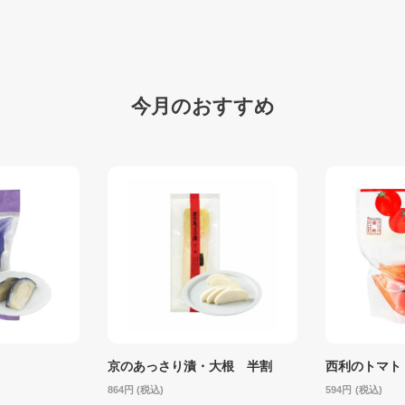
今月のおすすめ
京のあっさり漬・大根 半割
西利のトマト
864
(税込)
594
(税込)