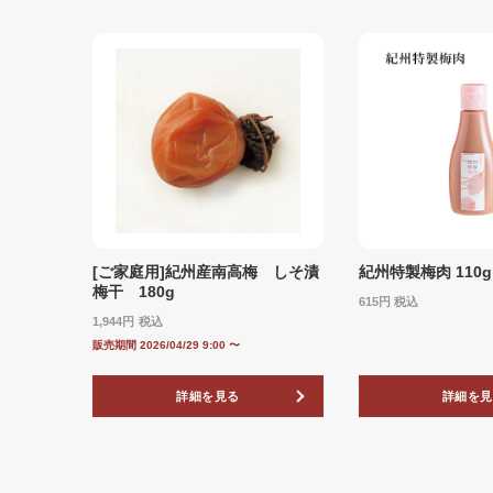
[ご家庭用]紀州産南高梅 しそ漬
紀州特製梅肉 110g
梅干 180g
615
税込
1,944
税込
販売期間
2026/04/29 9:00
〜
詳細を見る
詳細を見