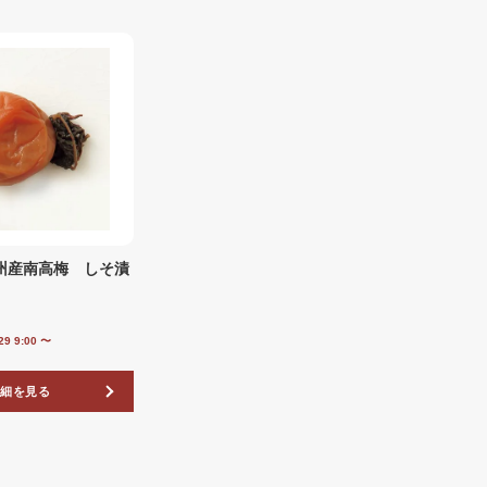
紀州産南高梅 しそ漬
29 9:00
〜
詳細を見る