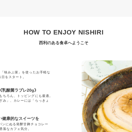
HOW TO ENJOY NISHIRI
西利のある食卓へようこそ
」
の「味みぶ菜」を使ったお手軽な
1日をスタート。
乳酸菌ラブレ20g》
もちろん、トッピングにも最適。
ざみ」、カレーには「らっきょ
い健康的なスイーツを
「パンにぬる発酵甘麹チョコレー
洒落なカフェ気分。