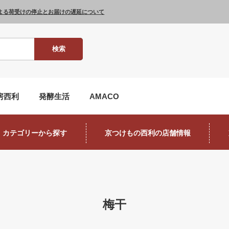
よる荷受けの停止とお届けの遅延について
検索
房西利
発酵生活
AMACO
カテゴリーから探す
京つけもの西利の店舗情報
梅干