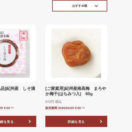
おすすめ順
逸品]紀州産 しそ漬
[ご家庭用]紀州産南高梅 まろや
か梅干(はちみつ入) 80g
972
税込
29 9:00
〜
販売期間
2026/04/29 9:00
〜
詳細を見る
詳細を見る