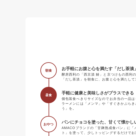
お手軽にお腹と心を満たす「だし茶漬
朝食
酵房西利の「西京漬 鰆」と京つけもの西利
「だし茶漬」を朝食に、お腹と心を満たして
手軽に健康と美味しさがプラスできる《
昼食
個包装食べきりサイズなのでお弁当の一品は
ラーメンには「メンマ」や「すぐきかぶらき
う」を。
パンにチョコを塗った、甘くて懐かし
おやつ
AMACOブランドの「甘麹熟成食パン」に
ト」を塗って、少しトッピングするだけでお