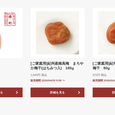
[ご家庭用]紀州産南高梅 まろや
[ご家庭用]
か梅干(はちみつ入) 180g
梅干 80g
1,944
税込
972
税込
販売期間
2026/04/29 9:00
〜
販売期間
2026/04/
る
詳細を見る