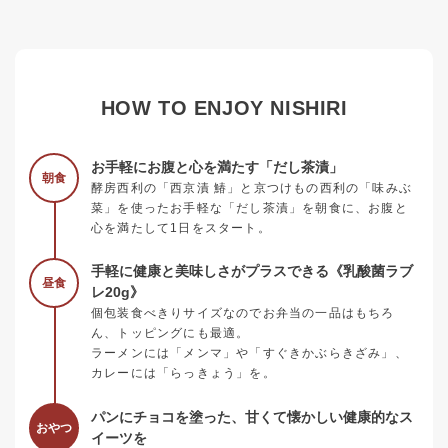
HOW TO ENJOY NISHIRI
お手軽にお腹と心を満たす「だし茶漬」
朝食
酵房西利の「西京漬 鰆」と京つけもの西利の「味みぶ
菜」を使ったお手軽な「だし茶漬」を朝食に、お腹と
心を満たして1日をスタート。
手軽に健康と美味しさがプラスできる《乳酸菌ラブ
昼食
レ20g》
個包装食べきりサイズなのでお弁当の一品はもちろ
ん、トッピングにも最適。
ラーメンには「メンマ」や「すぐきかぶらきざみ」、
カレーには「らっきょう」を。
パンにチョコを塗った、甘くて懐かしい健康的なス
おやつ
イーツを