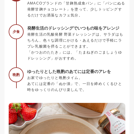
AMACOブランドの「甘麹熟成食パン」に「パンにぬる
発酵甘麹チョコレート」を塗って、少しトッピングす
るだけでお洒落なカフェ気分。
発酵生活のドレッシングでいつもの味をアレンジ
夕食
発酵生活の乳酸発酵 野菜ドレッシングは、サラダはも
ちろん、色々な調理にかける・あえるだけで手軽にラ
ブレ乳酸菌を摂ることができます。
「かつおのたたき」には、「たまねぎのごましょうゆ
ドレッシング」がおすすめ。
ゆったりとした晩酌のあてには定番のアレを
晩酌
お家でゆったりと晩酌タイム。
あてには定番の「ぬか漬」で、一日を締めくくるひと
時をゆっくりのんびり楽しんで。