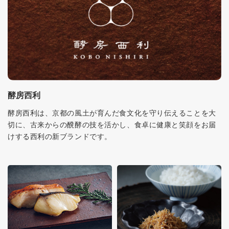
酵房西利
酵房西利は、京都の風土が育んだ食文化を守り伝えることを大
切に、古来からの醗酵の技を活かし、食卓に健康と笑顔をお届
けする西利の新ブランドです。