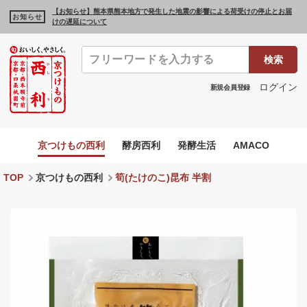
【お知らせ】熊本県熊本地方で発生した地震の影響による荷受けの停止とお届
お知らせ
けの遅延について
検索
ログイン
新規会員登録
京つけもの西利
酵房西利
発酵生活
AMACO
TOP
京つけもの西利
筍(たけのこ)昆布 半割