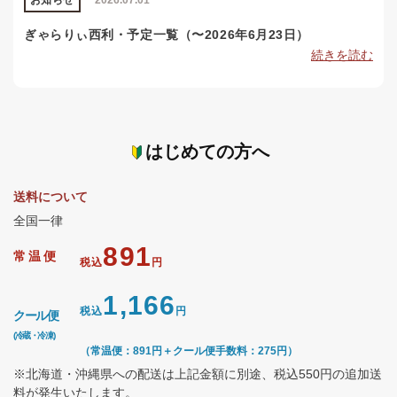
お知らせ
2026.07.01
ぎゃらりぃ西利・予定一覧（〜2026年6月23日）
続きを読む
はじめての方へ
送料について
全国一律
891
常温便
税込
円
1,166
税込
円
クール便
(冷蔵・冷凍)
（常温便：891円＋クール便手数料：275円）
※北海道・沖縄県への配送は上記金額に別途、税込550円の追加送
料が発生いたします。