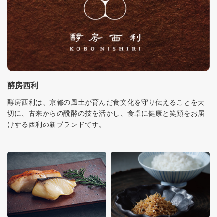
酵房西利
酵房西利は、京都の風土が育んだ食文化を守り伝えることを大
切に、古来からの醗酵の技を活かし、食卓に健康と笑顔をお届
けする西利の新ブランドです。