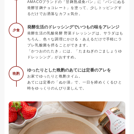
AMACOブランドの「甘麹熟成食パン」に「パンにぬる
発酵甘麹チョコレート」を塗って、少しトッピングす
るだけでお洒落なカフェ気分。
発酵生活のドレッシングでいつもの味をアレンジ
夕食
発酵生活の乳酸発酵 野菜ドレッシングは、サラダはも
ちろん、色々な調理にかける・あえるだけで手軽にラ
ブレ乳酸菌を摂ることができます。
「かつおのたたき」には、「たまねぎのごましょうゆ
ドレッシング」がおすすめ。
ゆったりとした晩酌のあてには定番のアレを
晩酌
お家でゆったりと晩酌タイム。
あてには定番の「ぬか漬」で、一日を締めくくるひと
時をゆっくりのんびり楽しんで。