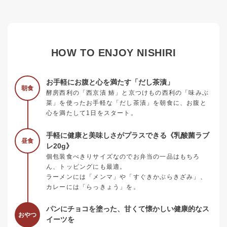
HOW TO ENJOY NISHIRI
お手軽にお腹と心を満たす「だし茶漬」
朝食
酵房西利の「西京漬 鰆」と京つけもの西利の「味みぶ
菜」を使ったお手軽な「だし茶漬」を朝食に、お腹と
心を満たして1日をスタート。
手軽に健康と美味しさがプラスできる《乳酸菌ラブ
昼食
レ20g》
個包装食べきりサイズなのでお弁当の一品はもちろ
ん、トッピングにも最適。
ラーメンには「メンマ」や「すぐきかぶらきざみ」、
カレーには「らっきょう」を。
パンにチョコを塗った、甘くて懐かしい健康的なス
おやつ
イーツを