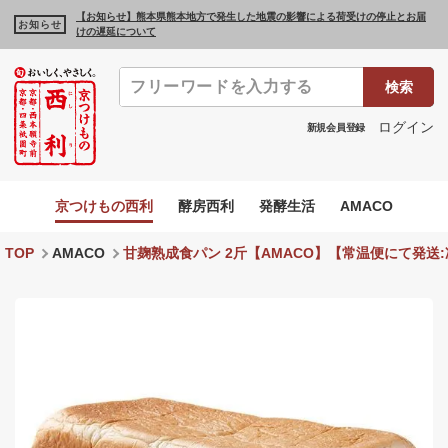
【お知らせ】熊本県熊本地方で発生した地震の影響による荷受けの停止とお届
お知らせ
けの遅延について
検索
ログイン
新規会員登録
京つけもの西利
酵房西利
発酵生活
AMACO
TOP
AMACO
甘麹熟成食パン 2斤【AMACO】【常温便にて発送