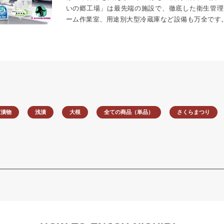
いの郷工場」は最先端の施設で、徹底した衛生管理
ーム作業室、用途別大型冷蔵庫など設備も万全です
京漬物
浅漬
大根
全ての商品（単品）
さくらまつり