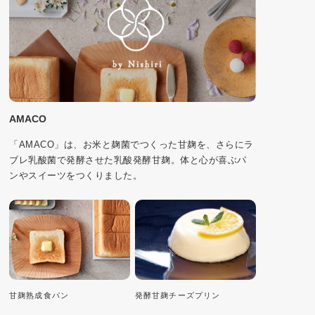
AMACO
「AMACO」は、お米と麹菌でつくった甘麹を、さらにラ
ブレ乳酸菌で発酵させた乳酸発酵甘麹。体と心が喜ぶパ
ンやスイーツをつくりました。
甘麹熟成食パン
発酵甘麹チーズプリン