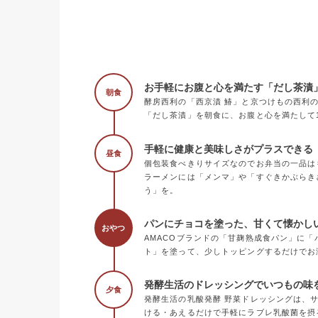
お手軽にお腹と心を満たす「だし茶漬
朝食
酵房西利の「西京漬 鰆」と京つけもの西利
「だし茶漬」を朝食に、お腹と心を満たして
手軽に健康と美味しさがプラスできる《
昼食
個包装食べきりサイズなのでお弁当の一品は
ラーメンには「メンマ」や「すぐきかぶらき
う」を。
パンにチョコを塗った、甘くて懐かし
おやつ
AMACOブランドの「甘麹熟成食パン」に
ト」を塗って、少しトッピングするだけでお
発酵生活のドレッシングでいつもの味
夕食
発酵生活の乳酸発酵 野菜ドレッシングは、
ける・あえるだけで手軽にラブレ乳酸菌を摂