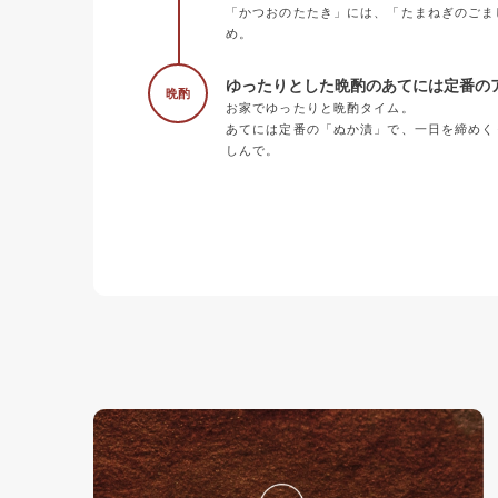
「かつおのたたき」には、「たまねぎのごま
め。
ゆったりとした晩酌のあてには定番の
晩酌
お家でゆったりと晩酌タイム。
あてには定番の「ぬか漬」で、一日を締めく
しんで。