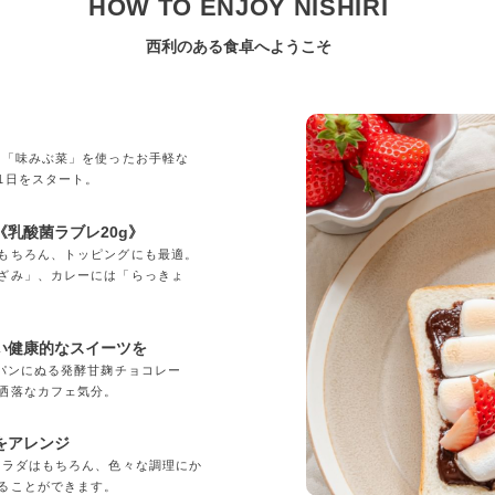
HOW TO ENJOY NISHIRI
西利のある食卓へようこそ
」
の「味みぶ菜」を使ったお手軽な
1日をスタート。
乳酸菌ラブレ20g》
もちろん、トッピングにも最適。
ざみ」、カレーには「らっきょ
い健康的なスイーツを
「パンにぬる発酵甘麹チョコレー
洒落なカフェ気分。
をアレンジ
サラダはもちろん、色々な調理にか
ることができます。