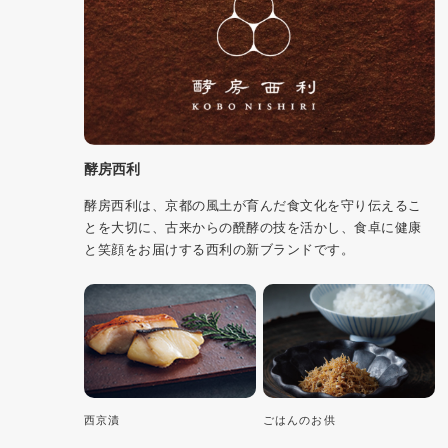
酵房西利
酵房西利は、京都の風土が育んだ食文化を守り伝えるこ
とを大切に、古来からの醗酵の技を活かし、食卓に健康
と笑顔をお届けする西利の新ブランドです。
西京漬
ごはんのお供