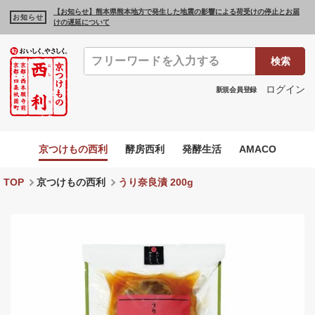
【お知らせ】熊本県熊本地方で発生した地震の影響による荷受けの停止とお届
お知らせ
けの遅延について
検索
ログイン
新規会員登録
京つけもの西利
酵房西利
発酵生活
AMACO
TOP
京つけもの西利
うり奈良漬 200g