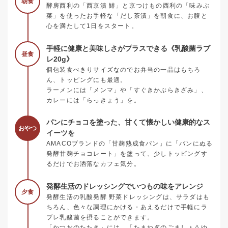
朝食
酵房西利の「西京漬 鰆」と京つけもの西利の「味みぶ
菜」を使ったお手軽な「だし茶漬」を朝食に、お腹と
心を満たして1日をスタート。
手軽に健康と美味しさがプラスできる《乳酸菌ラブ
昼食
レ20g》
個包装食べきりサイズなのでお弁当の一品はもちろ
ん、トッピングにも最適。
ラーメンには「メンマ」や「すぐきかぶらきざみ」、
カレーには「らっきょう」を。
パンにチョコを塗った、甘くて懐かしい健康的なス
おやつ
イーツを
AMACOブランドの「甘麹熟成食パン」に「パンにぬる
発酵甘麹チョコレート」を塗って、少しトッピングす
るだけでお洒落なカフェ気分。
発酵生活のドレッシングでいつもの味をアレンジ
夕食
発酵生活の乳酸発酵 野菜ドレッシングは、サラダはも
ちろん、色々な調理にかける・あえるだけで手軽にラ
ブレ乳酸菌を摂ることができます。
「かつおのたたき」には、「たまねぎのごましょうゆ