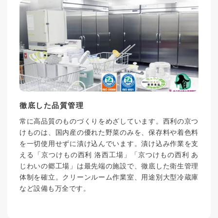
徹底した品質管理
常に高品質のものづくりをめざしています。西利の京つ
けものは、国内産の優れた野菜のみを、保存料や着色料
を一切使用せずに漬け込んでいます。漬け込み作業を支
える「京つけもの西利 洛西工場」「京つけもの西利 あ
じわいの郷工場」は最先端の施設で、徹底した衛生管理
体制を確立。クリーンルーム作業室、用途別大型冷蔵庫
など設備も万全です。