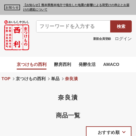
【お知らせ】熊本県熊本地方で発生した地震の影響による荷受けの停止とお届
お知らせ
けの遅延について
検索
ログイン
新規会員登録
京つけもの西利
酵房西利
発酵生活
AMACO
TOP
京つけもの西利
単品
奈良漬
奈良漬
商品一覧
おすすめ順