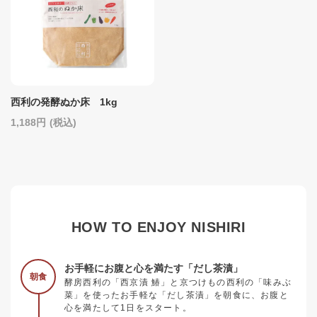
西利の発酵ぬか床 1kg
1,188
(税込)
HOW TO ENJOY NISHIRI
お手軽にお腹と心を満たす「だし茶漬」
朝食
酵房西利の「西京漬 鰆」と京つけもの西利の「味みぶ
菜」を使ったお手軽な「だし茶漬」を朝食に、お腹と
心を満たして1日をスタート。