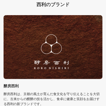
西利のブランド
酵房西利
酵房西利は、京都の風土が育んだ食文化を守り伝えることを大切
に、古来からの醗酵の技を活かし、食卓に健康と笑顔をお届けす
る西利の新ブランドです。