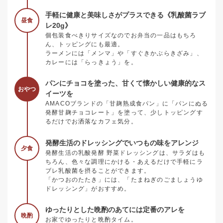
手軽に健康と美味しさがプラスできる《乳酸菌ラブ
昼食
レ20g》
個包装食べきりサイズなのでお弁当の一品はもちろ
ん、トッピングにも最適。
ラーメンには「メンマ」や「すぐきかぶらきざみ」、
カレーには「らっきょう」を。
パンにチョコを塗った、甘くて懐かしい健康的なス
おやつ
イーツを
AMACOブランドの「甘麹熟成食パン」に「パンにぬる
発酵甘麹チョコレート」を塗って、少しトッピングす
るだけでお洒落なカフェ気分。
発酵生活のドレッシングでいつもの味をアレンジ
夕食
発酵生活の乳酸発酵 野菜ドレッシングは、サラダはも
ちろん、色々な調理にかける・あえるだけで手軽にラ
ブレ乳酸菌を摂ることができます。
「かつおのたたき」には、「たまねぎのごましょうゆ
ドレッシング」がおすすめ。
ゆったりとした晩酌のあてには定番のアレを
晩酌
お家でゆったりと晩酌タイム。