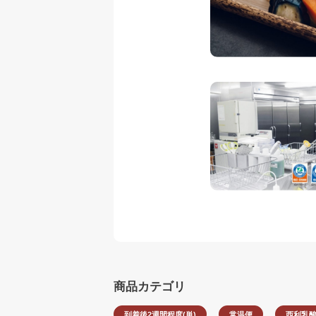
商品カテゴリ
到着後2週間程度(単)
常温便
西利乳