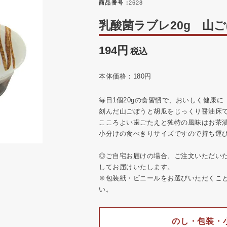
商品番号
2628
乳酸菌ラブレ20g 山
194
税込
本体価格：180円
毎日1個20gの食習慣で、おいしく健康に
刻んだ山ごぼうと胡瓜をじっくり醤油床
こころよい歯ごたえと独特の風味はお茶
小分けの食べきりサイズですので持ち運
◎ご自宅お届けの場合、ご注文いただい
してお届けいたします。
※包装紙・ビニールをお選びいただくこ
い。
のし・包装・