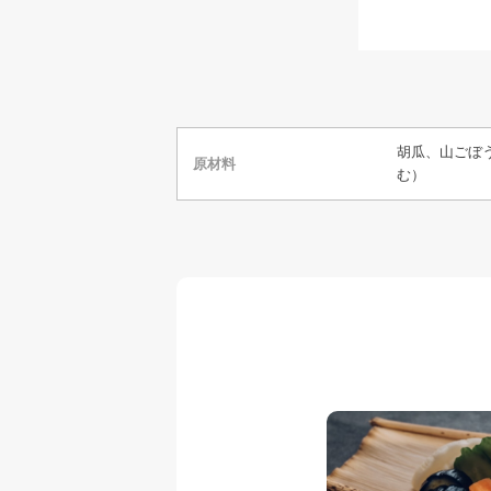
胡瓜、山ごぼ
原材料
む）