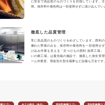
に安全で高品質のものづくりを目指しています。主
用。保存料や着色料は一切使用せずに漬け込んでい
徹底した品質管理
常に高品質のものづくりをめざしています。西利の
優れた野菜のみを、保存料や着色料を一切使用せず
け込み作業を支える「京つけもの西利 洛西工場」
いの郷工場」は最先端の施設で、徹底した衛生管理
ーム作業室、用途別大型冷蔵庫など設備も万全です
酸菌ラブレ
全ての商品（単品）
西利乳酸菌ラブレ
西利乳酸菌ラ