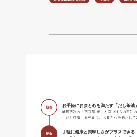
お手軽にお腹と心を満たす「だし茶漬
朝食
酵房西利の「西京漬 鰆」と京つけもの西利
「だし茶漬」を朝食に、お腹と心を満たして
手軽に健康と美味しさがプラスできる《
昼食