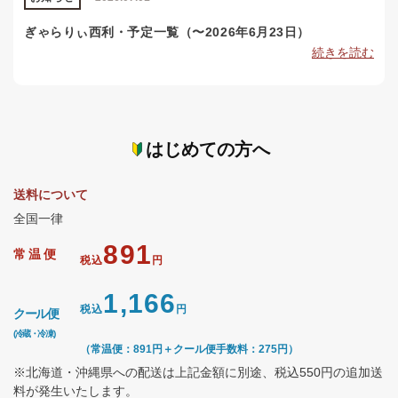
ぎゃらりぃ西利・予定一覧（〜2026年6月23日）
続きを読む
はじめての方へ
送料について
全国一律
891
常温便
税込
円
1,166
税込
円
クール便
(冷蔵・冷凍)
（常温便：891円＋クール便手数料：275円）
※北海道・沖縄県への配送は上記金額に別途、税込550円の追加送
料が発生いたします。