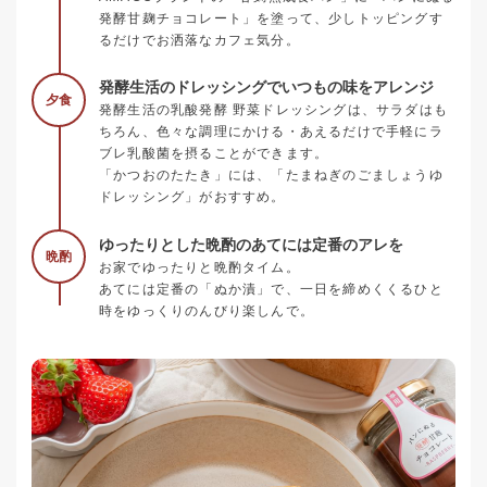
発酵甘麹チョコレート」を塗って、少しトッピングす
るだけでお洒落なカフェ気分。
発酵生活のドレッシングでいつもの味をアレンジ
夕食
発酵生活の乳酸発酵 野菜ドレッシングは、サラダはも
ちろん、色々な調理にかける・あえるだけで手軽にラ
ブレ乳酸菌を摂ることができます。
「かつおのたたき」には、「たまねぎのごましょうゆ
ドレッシング」がおすすめ。
ゆったりとした晩酌のあてには定番のアレを
晩酌
お家でゆったりと晩酌タイム。
あてには定番の「ぬか漬」で、一日を締めくくるひと
時をゆっくりのんびり楽しんで。