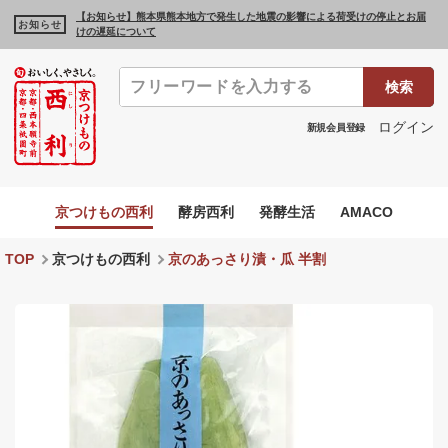
【お知らせ】熊本県熊本地方で発生した地震の影響による荷受けの停止とお届
お知らせ
けの遅延について
検索
ログイン
新規会員登録
京つけもの西利
酵房西利
発酵生活
AMACO
TOP
京つけもの西利
京のあっさり漬・瓜 半割