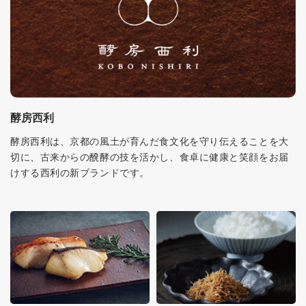
酵房西利
酵房西利は、京都の風土が育んだ食文化を守り伝えることを大
切に、古来からの醗酵の技を活かし、食卓に健康と笑顔をお届
けする西利の新ブランドです。