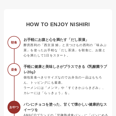
HOW TO ENJOY NISHIRI
お手軽にお腹と心を満たす「だし茶漬」
朝食
酵房西利の「西京漬 鰆」と京つけもの西利の「味みぶ
菜」を使ったお手軽な「だし茶漬」を朝食に、お腹と
心を満たして1日をスタート。
手軽に健康と美味しさがプラスできる《乳酸菌ラブ
昼食
レ20g》
個包装食べきりサイズなのでお弁当の一品はもちろ
ん、トッピングにも最適。
ラーメンには「メンマ」や「すぐきかぶらきざみ」、
カレーには「らっきょう」を。
パンにチョコを塗った、甘くて懐かしい健康的なス
おやつ
イーツを
AMACOブランドの「甘麹熟成食パン」に「パンにぬる