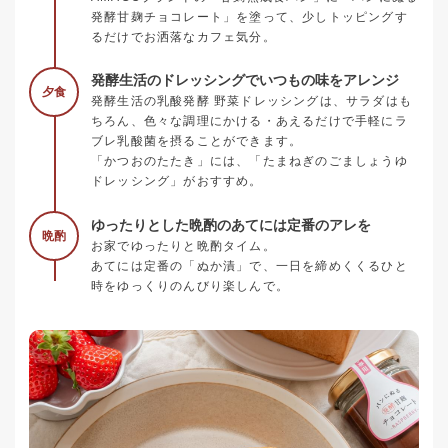
発酵甘麹チョコレート」を塗って、少しトッピングす
るだけでお洒落なカフェ気分。
発酵生活のドレッシングでいつもの味をアレンジ
夕食
発酵生活の乳酸発酵 野菜ドレッシングは、サラダはも
ちろん、色々な調理にかける・あえるだけで手軽にラ
ブレ乳酸菌を摂ることができます。
「かつおのたたき」には、「たまねぎのごましょうゆ
ドレッシング」がおすすめ。
ゆったりとした晩酌のあてには定番のアレを
晩酌
お家でゆったりと晩酌タイム。
あてには定番の「ぬか漬」で、一日を締めくくるひと
時をゆっくりのんびり楽しんで。