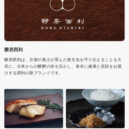
酵房西利
酵房西利は、京都の風土が育んだ食文化を守り伝えることを大
切に、古来からの醗酵の技を活かし、食卓に健康と笑顔をお届
けする西利の新ブランドです。