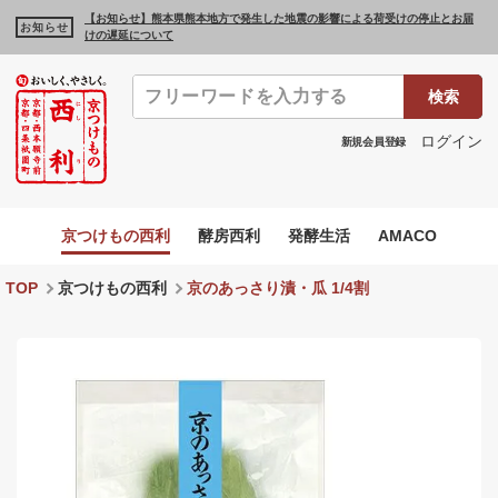
【お知らせ】熊本県熊本地方で発生した地震の影響による荷受けの停止とお届
お知らせ
けの遅延について
検索
ログイン
新規会員登録
京つけもの西利
酵房西利
発酵生活
AMACO
TOP
京つけもの西利
京のあっさり漬・瓜 1/4割