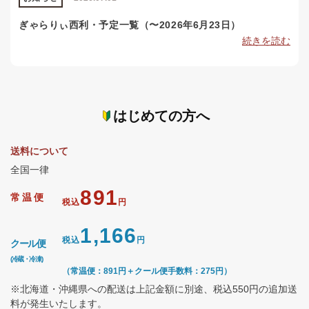
ぎゃらりぃ西利・予定一覧（〜2026年6月23日）
続きを読む
はじめての方へ
送料について
全国一律
891
常温便
税込
円
1,166
税込
円
クール便
(冷蔵・冷凍)
（常温便：891円＋クール便手数料：275円）
※北海道・沖縄県への配送は上記金額に別途、税込550円の追加送
料が発生いたします。