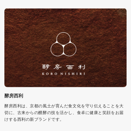
酵房西利
酵房西利は、京都の風土が育んだ食文化を守り伝えることを大
切に、古来からの醗酵の技を活かし、食卓に健康と笑顔をお届
けする西利の新ブランドです。