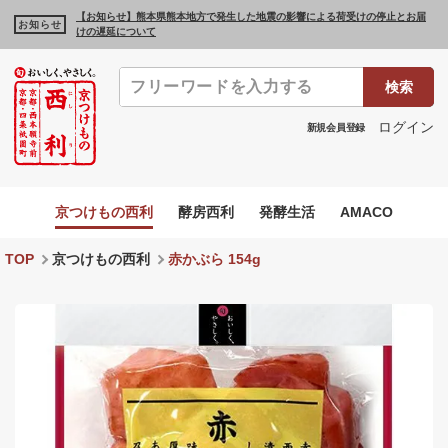
【お知らせ】熊本県熊本地方で発生した地震の影響による荷受けの停止とお届
お知らせ
けの遅延について
検索
ログイン
新規会員登録
京つけもの西利
酵房西利
発酵生活
AMACO
TOP
京つけもの西利
赤かぶら 154g