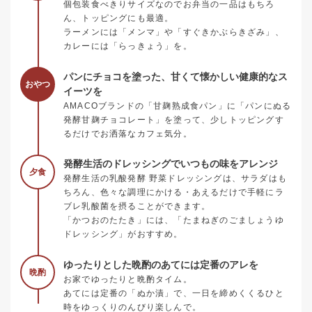
個包装食べきりサイズなのでお弁当の一品はもちろ
ん、トッピングにも最適。
ラーメンには「メンマ」や「すぐきかぶらきざみ」、
カレーには「らっきょう」を。
パンにチョコを塗った、甘くて懐かしい健康的なス
おやつ
イーツを
AMACOブランドの「甘麹熟成食パン」に「パンにぬる
発酵甘麹チョコレート」を塗って、少しトッピングす
るだけでお洒落なカフェ気分。
発酵生活のドレッシングでいつもの味をアレンジ
夕食
発酵生活の乳酸発酵 野菜ドレッシングは、サラダはも
ちろん、色々な調理にかける・あえるだけで手軽にラ
ブレ乳酸菌を摂ることができます。
「かつおのたたき」には、「たまねぎのごましょうゆ
ドレッシング」がおすすめ。
ゆったりとした晩酌のあてには定番のアレを
晩酌
お家でゆったりと晩酌タイム。
あてには定番の「ぬか漬」で、一日を締めくくるひと
時をゆっくりのんびり楽しんで。