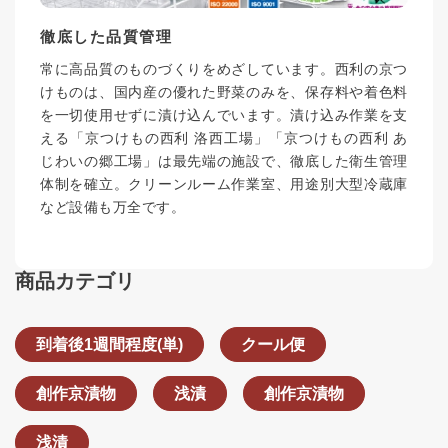
徹底した品質管理
常に高品質のものづくりをめざしています。西利の京つ
けものは、国内産の優れた野菜のみを、保存料や着色料
を一切使用せずに漬け込んでいます。漬け込み作業を支
える「京つけもの西利 洛西工場」「京つけもの西利 あ
じわいの郷工場」は最先端の施設で、徹底した衛生管理
体制を確立。クリーンルーム作業室、用途別大型冷蔵庫
など設備も万全です。
商品カテゴリ
到着後1週間程度(単)
クール便
創作京漬物
浅漬
創作京漬物
浅漬