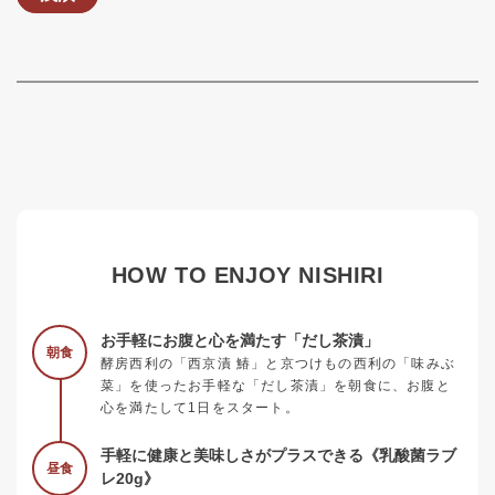
HOW TO ENJOY NISHIRI
お手軽にお腹と心を満たす「だし茶漬」
朝食
酵房西利の「西京漬 鰆」と京つけもの西利の「味みぶ
菜」を使ったお手軽な「だし茶漬」を朝食に、お腹と
心を満たして1日をスタート。
手軽に健康と美味しさがプラスできる《乳酸菌ラブ
昼食
レ20g》