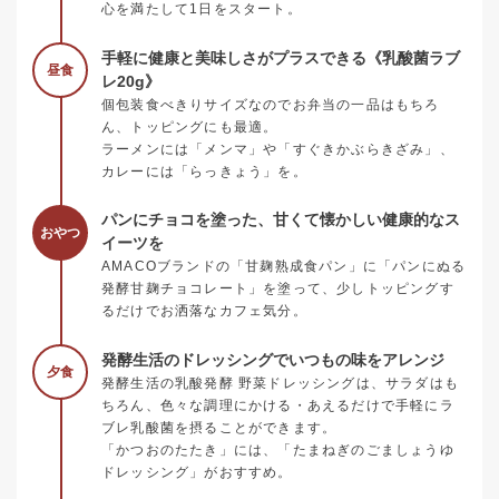
心を満たして1日をスタート。
手軽に健康と美味しさがプラスできる《乳酸菌ラブ
昼食
レ20g》
個包装食べきりサイズなのでお弁当の一品はもちろ
ん、トッピングにも最適。
ラーメンには「メンマ」や「すぐきかぶらきざみ」、
カレーには「らっきょう」を。
パンにチョコを塗った、甘くて懐かしい健康的なス
おやつ
イーツを
AMACOブランドの「甘麹熟成食パン」に「パンにぬる
発酵甘麹チョコレート」を塗って、少しトッピングす
るだけでお洒落なカフェ気分。
発酵生活のドレッシングでいつもの味をアレンジ
夕食
発酵生活の乳酸発酵 野菜ドレッシングは、サラダはも
ちろん、色々な調理にかける・あえるだけで手軽にラ
ブレ乳酸菌を摂ることができます。
「かつおのたたき」には、「たまねぎのごましょうゆ
ドレッシング」がおすすめ。