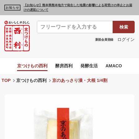
【お知らせ】熊本県熊本地方で発生した地震の影響による荷受けの停止とお届
お知らせ
けの遅延について
検索
ログイン
新規会員登録
京つけもの西利
酵房西利
発酵生活
AMACO
TOP
京つけもの西利
京のあっさり漬・大根 1/4割