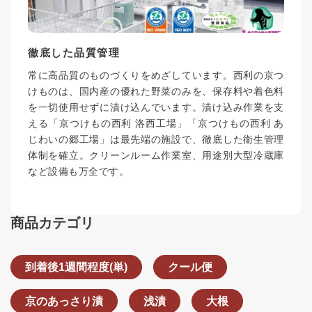
徹底した品質管理
常に高品質のものづくりをめざしています。西利の京つ
けものは、国内産の優れた野菜のみを、保存料や着色料
を一切使用せずに漬け込んでいます。漬け込み作業を支
える「京つけもの西利 洛西工場」「京つけもの西利 あ
じわいの郷工場」は最先端の施設で、徹底した衛生管理
体制を確立。クリーンルーム作業室、用途別大型冷蔵庫
など設備も万全です。
商品カテゴリ
到着後1週間程度(単)
クール便
京のあっさり漬
浅漬
大根