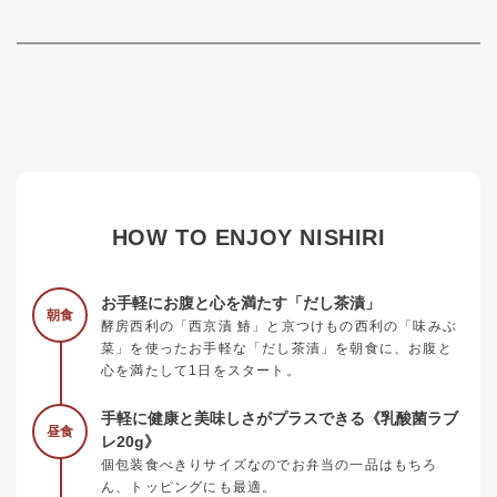
HOW TO ENJOY NISHIRI
お手軽にお腹と心を満たす「だし茶漬」
朝食
酵房西利の「西京漬 鰆」と京つけもの西利の「味みぶ
菜」を使ったお手軽な「だし茶漬」を朝食に、お腹と
心を満たして1日をスタート。
手軽に健康と美味しさがプラスできる《乳酸菌ラブ
昼食
レ20g》
個包装食べきりサイズなのでお弁当の一品はもちろ
ん、トッピングにも最適。