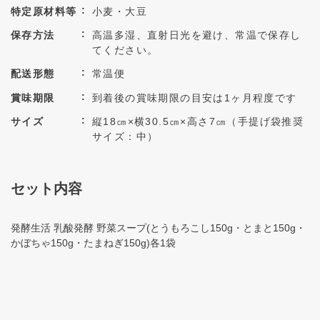
特定原材料等
小麦・大豆
保存方法
高温多湿、直射日光を避け、常温で保存し
てください。
配送形態
常温便
賞味期限
到着後の賞味期限の目安は1ヶ月程度です
サイズ
縦18㎝×横30.5㎝×高さ7㎝（手提げ袋推奨
サイズ：中）
セット内容
発酵生活 乳酸発酵 野菜スープ(とうもろこし150g・とまと150g・
かぼちゃ150g・たまねぎ150g)各1袋