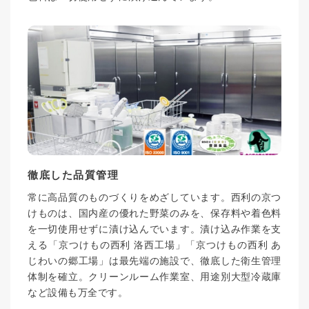
徹底した品質管理
常に高品質のものづくりをめざしています。西利の京つ
けものは、国内産の優れた野菜のみを、保存料や着色料
を一切使用せずに漬け込んでいます。漬け込み作業を支
える「京つけもの西利 洛西工場」「京つけもの西利 あ
じわいの郷工場」は最先端の施設で、徹底した衛生管理
体制を確立。クリーンルーム作業室、用途別大型冷蔵庫
など設備も万全です。