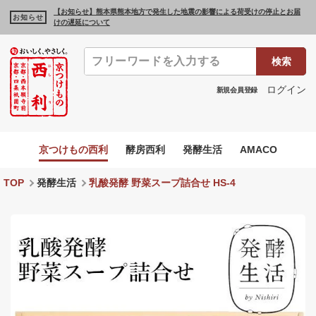
【お知らせ】熊本県熊本地方で発生した地震の影響による荷受けの停止とお届
お知らせ
けの遅延について
検索
ログイン
新規会員登録
京つけもの西利
酵房西利
発酵生活
AMACO
TOP
発酵生活
乳酸発酵 野菜スープ詰合せ HS-4