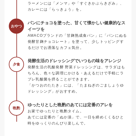
ラーメンには「メンマ」や「すぐきかぶらきざみ」、
カレーには「らっきょう」を。
パンにチョコを塗った、甘くて懐かしい健康的なス
おやつ
イーツを
AMACOブランドの「甘麹熟成食パン」に「パンにぬる
発酵甘麹チョコレート」を塗って、少しトッピングす
るだけでお洒落なカフェ気分。
発酵生活のドレッシングでいつもの味をアレンジ
夕食
発酵生活の乳酸発酵 野菜ドレッシングは、サラダはも
ちろん、色々な調理にかける・あえるだけで手軽にラ
ブレ乳酸菌を摂ることができます。
「かつおのたたき」には、「たまねぎのごましょうゆ
ドレッシング」がおすすめ。
ゆったりとした晩酌のあてには定番のアレを
晩酌
お家でゆったりと晩酌タイム。
あてには定番の「ぬか漬」で、一日を締めくくるひと
時をゆっくりのんびり楽しんで。