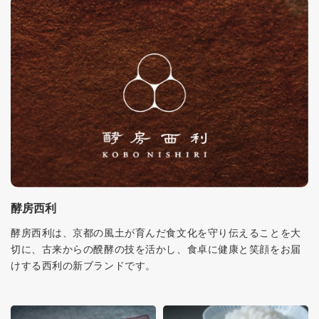
酵房西利
酵房西利は、京都の風土が育んだ食文化を守り伝えることを大
切に、古来からの醗酵の技を活かし、食卓に健康と笑顔をお届
けする西利の新ブランドです。