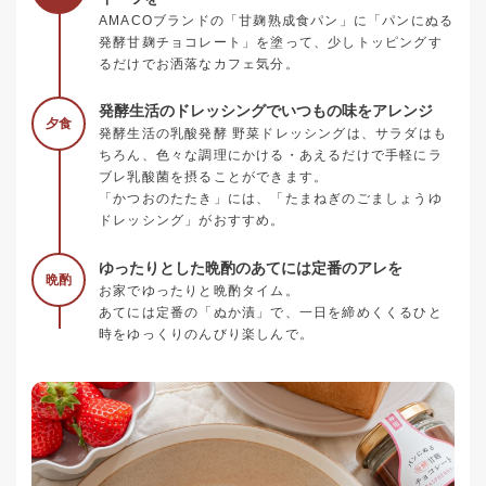
AMACOブランドの「甘麹熟成食パン」に「パンにぬる
発酵甘麹チョコレート」を塗って、少しトッピングす
るだけでお洒落なカフェ気分。
発酵生活のドレッシングでいつもの味をアレンジ
夕食
発酵生活の乳酸発酵 野菜ドレッシングは、サラダはも
ちろん、色々な調理にかける・あえるだけで手軽にラ
ブレ乳酸菌を摂ることができます。
「かつおのたたき」には、「たまねぎのごましょうゆ
ドレッシング」がおすすめ。
ゆったりとした晩酌のあてには定番のアレを
晩酌
お家でゆったりと晩酌タイム。
あてには定番の「ぬか漬」で、一日を締めくくるひと
時をゆっくりのんびり楽しんで。