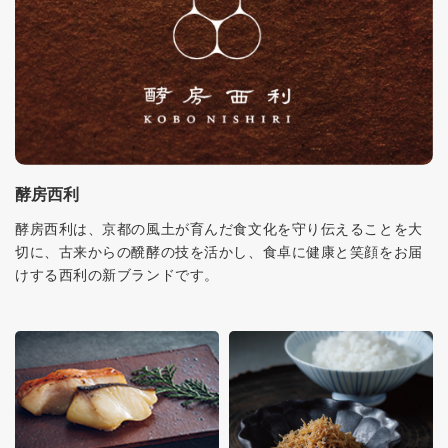
酵房西利
酵房西利は、京都の風土が育んだ食文化を守り伝えることを大
切に、古来からの醗酵の技を活かし、食卓に健康と笑顔をお届
けする西利の新ブランドです。