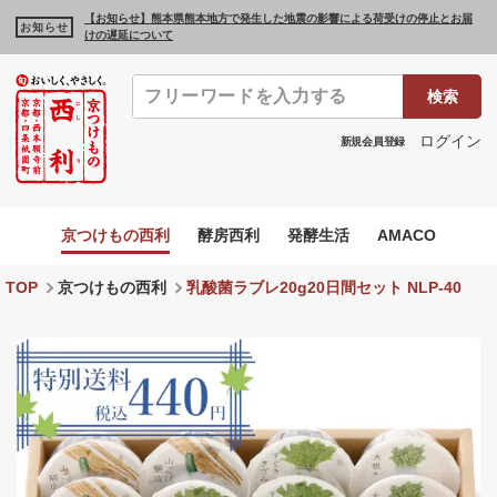
【お知らせ】熊本県熊本地方で発生した地震の影響による荷受けの停止とお届
お知らせ
けの遅延について
検索
ログイン
新規会員登録
京つけもの西利
酵房西利
発酵生活
AMACO
TOP
京つけもの西利
乳酸菌ラブレ20g20日間セット NLP-40