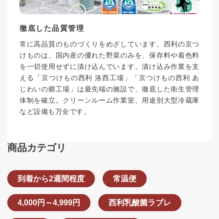
徹底した品質管理
常に高品質のものづくりをめざしています。西利の京つ
けものは、国内産の優れた野菜のみを、保存料や着色料
を一切使用せずに漬け込んでいます。漬け込み作業を支
える「京つけもの西利 洛西工場」「京つけもの西利 あ
じわいの郷工場」は最先端の施設で、徹底した衛生管理
体制を確立。クリーンルーム作業室、用途別大型冷蔵庫
など設備も万全です。
商品カテゴリ
到着から2週間程度
常温便
4,000円～4,999円
西利乳酸菌ラブレ