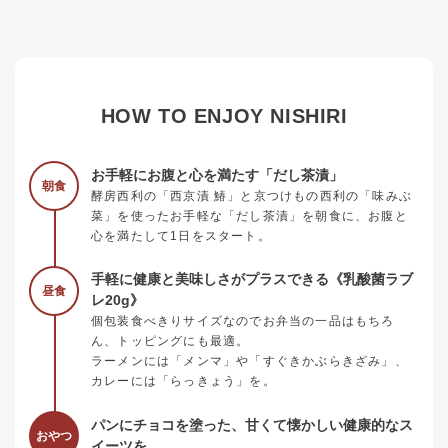
HOW TO ENJOY NISHIRI
お手軽にお腹と心を満たす「だし茶漬」
朝食
酵房西利の「西京漬 鰆」と京つけもの西利の「味みぶ
菜」を使ったお手軽な「だし茶漬」を朝食に、お腹と
心を満たして1日をスタート。
手軽に健康と美味しさがプラスできる《乳酸菌ラブ
昼食
レ20g》
個包装食べきりサイズなのでお弁当の一品はもちろ
ん、トッピングにも最適。
ラーメンには「メンマ」や「すぐきかぶらきざみ」、
カレーには「らっきょう」を。
パンにチョコを塗った、甘くて懐かしい健康的なス
おやつ
イーツを