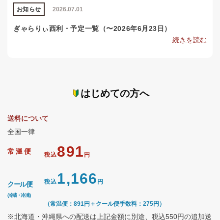
お知らせ
2026.07.01
ぎゃらりぃ西利・予定一覧（〜2026年6月23日）
続きを読む
はじめての方へ
送料について
全国一律
891
常温便
税込
円
1,166
税込
円
クール便
(冷蔵・冷凍)
（常温便：891円＋クール便手数料：275円）
※北海道・沖縄県への配送は上記金額に別途、税込550円の追加送