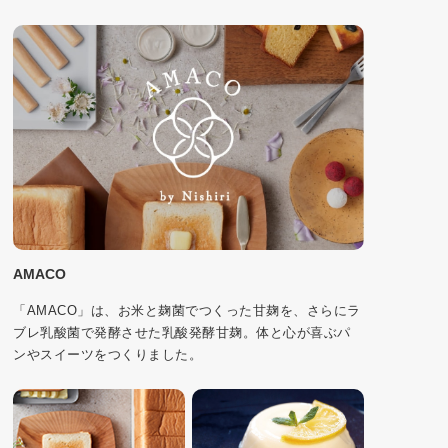
AMACO
「AMACO」は、お米と麹菌でつくった甘麹を、さらにラ
ブレ乳酸菌で発酵させた乳酸発酵甘麹。体と心が喜ぶパ
ンやスイーツをつくりました。