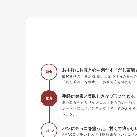
お手軽にお腹と心を満たす「だし茶漬
朝食
酵房西利の「西京漬 鰆」と京つけもの西利
「だし茶漬」を朝食に、お腹と心を満たして
手軽に健康と美味しさがプラスできる《
昼食
個包装食べきりサイズなのでお弁当の一品は
ラーメンには「メンマ」や「すぐきかぶらき
う」を。
パンにチョコを塗った、甘くて懐かし
おやつ
AMACOブランドの「甘麹熟成食パン」に