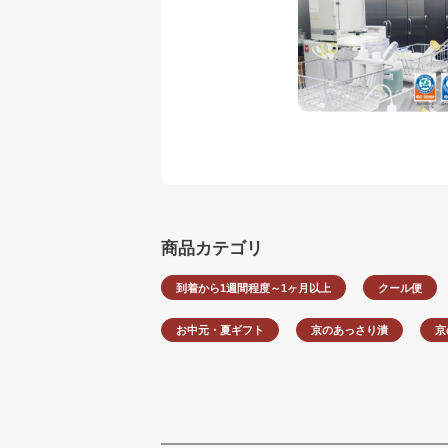
商品カテゴリ
到着から1週間程度～1ヶ月以上
クール便
お中元・夏ギフト
京のあっさり漬
京