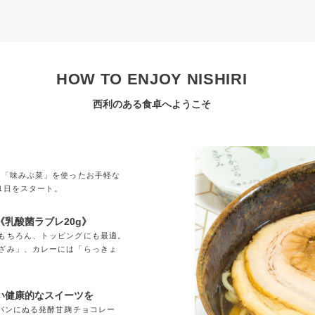
HOW TO ENJOY NISHIRI
西利のある食卓へようこそ
」
の「味みぶ菜」を使ったお手軽な
1日をスタート。
乳酸菌ラブレ20g》
もちろん、トッピングにも最適。
ざみ」、カレーには「らっきょ
い健康的なスイーツを
「パンにぬる発酵甘麹チョコレー