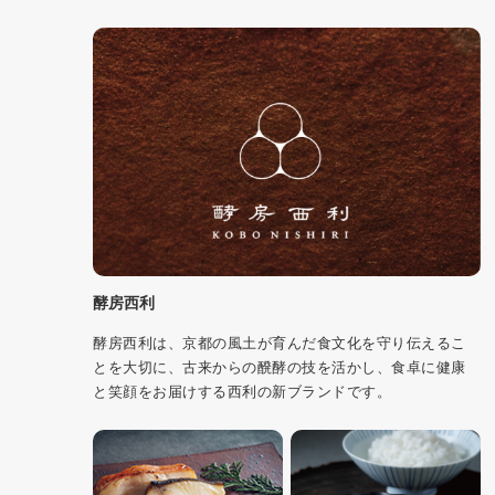
酵房西利
酵房西利は、京都の風土が育んだ食文化を守り伝えるこ
とを大切に、古来からの醗酵の技を活かし、食卓に健康
と笑顔をお届けする西利の新ブランドです。