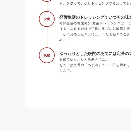
ト」を塗って、少しトッピングするだけでお
発酵生活のドレッシングでいつもの味
夕食
発酵生活の乳酸発酵 野菜ドレッシングは、
ける・あえるだけで手軽にラブレ乳酸菌を摂
「かつおのたたき」には、「たまねぎのごま
め。
ゆったりとした晩酌のあてには定番の
晩酌
お家でゆったりと晩酌タイム。
あてには定番の「ぬか漬」で、一日を締めく
しんで。