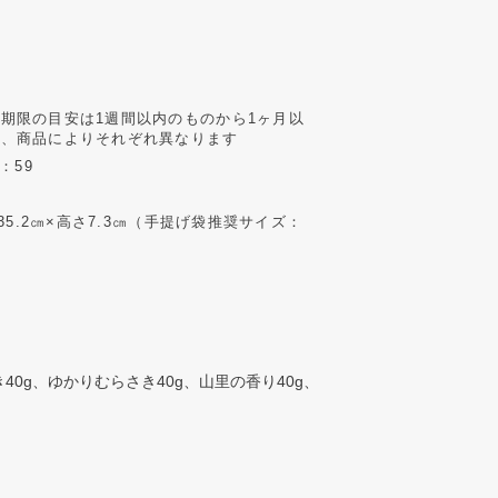
期限の目安は1週間以内のものから1ヶ月以
で、商品によりそれぞれ異なります
：59
横35.2㎝×高さ7.3㎝（手提げ袋推奨サイズ：
40g、ゆかりむらさき40g、山里の香り40g、