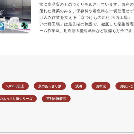
常に高品質のものづくりをめざしています。西利の
優れた野菜のみを、保存料や着色料を一切使用せず
け込み作業を支える「京つけもの西利 洛西工場」
いの郷工場」は最先端の施設で、徹底した衛生管理
ーム作業室、用途別大型冷蔵庫など設備も万全です
5,000円以上
京のあっさり漬
浅漬
お中元
お祝いご
のあっさり漬シリーズ
西利の贈答品