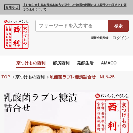
【お知らせ】熊本県熊本地方で発生した地震の影響による荷受けの停止とお届
お知らせ
けの遅延について
検索
ログイン
新規会員登録
京つけもの西利
酵房西利
発酵生活
AMACO
TOP
京つけもの西利
乳酸菌ラブレ糠漬詰合せ NLN‐25