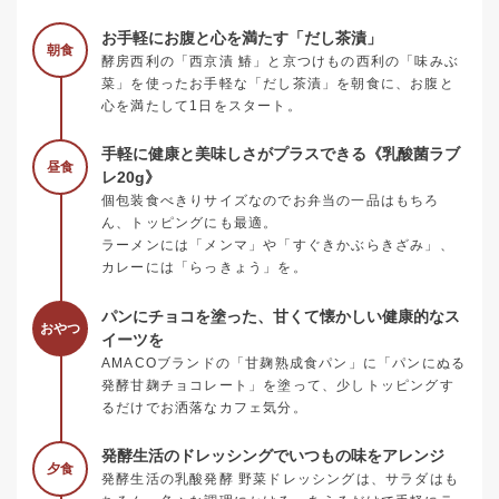
お手軽にお腹と心を満たす「だし茶漬」
朝食
酵房西利の「西京漬 鰆」と京つけもの西利の「味みぶ
菜」を使ったお手軽な「だし茶漬」を朝食に、お腹と
心を満たして1日をスタート。
手軽に健康と美味しさがプラスできる《乳酸菌ラブ
昼食
レ20g》
個包装食べきりサイズなのでお弁当の一品はもちろ
ん、トッピングにも最適。
ラーメンには「メンマ」や「すぐきかぶらきざみ」、
カレーには「らっきょう」を。
パンにチョコを塗った、甘くて懐かしい健康的なス
おやつ
イーツを
AMACOブランドの「甘麹熟成食パン」に「パンにぬる
発酵甘麹チョコレート」を塗って、少しトッピングす
るだけでお洒落なカフェ気分。
発酵生活のドレッシングでいつもの味をアレンジ
夕食
発酵生活の乳酸発酵 野菜ドレッシングは、サラダはも