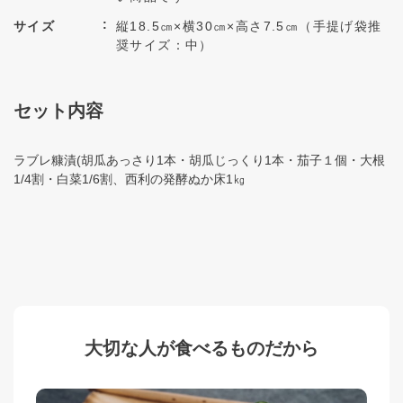
サイズ
縦18.5㎝×横30㎝×高さ7.5㎝（手提げ袋推
奨サイズ：中）
セット内容
ラブレ糠漬(胡瓜あっさり1本・胡瓜じっくり1本・茄子１個・大根
1/4割・白菜1/6割、西利の発酵ぬか床1㎏
大切な人が食べるものだから