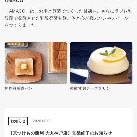
AMACO
「AMACO」は、お米と麹菌でつくった甘麹を、さらにラブレ乳
酸菌で発酵させた乳酸発酵甘麹。体と心が喜ぶパンやスイーツ
をつくりました。
甘麹熟成食パン
発酵甘麹チーズプリン
お知らせ
2026.08.03
【京つけもの西利 大丸神戸店】営業終了のお知らせ