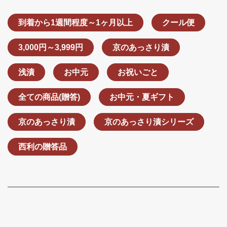
到着から1週間程度～1ヶ月以上
クール便
3,000円～3,999円
京のあっさり漬
浅漬
お中元
お祝いごと
全ての商品(贈答)
お中元・夏ギフト
京のあっさり漬
京のあっさり漬シリーズ
西利の贈答品