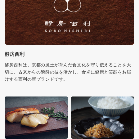
酵房西利
酵房西利は、京都の風土が育んだ食文化を守り伝えることを大
切に、古来からの醗酵の技を活かし、食卓に健康と笑顔をお届
けする西利の新ブランドです。