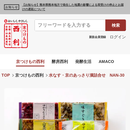
【お知らせ】熊本県熊本地方で発生した地震の影響による荷受けの停止とお届
お知らせ
けの遅延について
検索
ログイン
新規会員登録
京つけもの西利
酵房西利
発酵生活
AMACO
TOP
京つけもの西利
水なす・京のあっさり漬詰合せ NAN-30