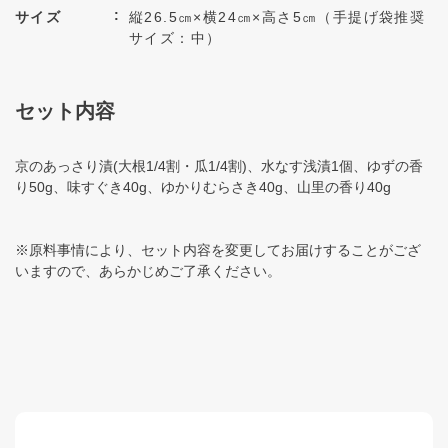
サイズ
縦26.5㎝×横24㎝×高さ5㎝（手提げ袋推奨
サイズ：中）
セット内容
京のあっさり漬(大根1/4割・瓜1/4割)、水なす浅漬1個、ゆずの香
り50g、味すぐき40g、ゆかりむらさき40g、山里の香り40g
※原料事情により、セット内容を変更してお届けすることがござ
いますので、あらかじめご了承ください。