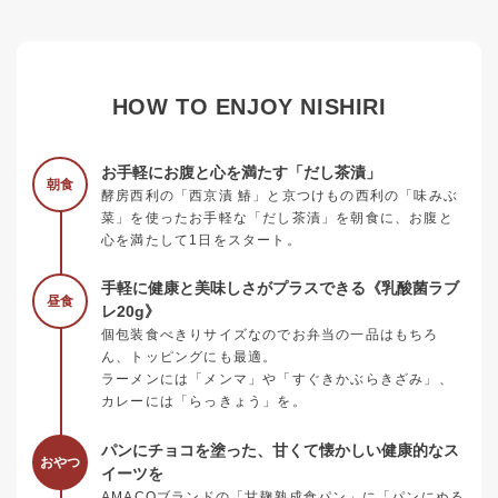
HOW TO ENJOY NISHIRI
お手軽にお腹と心を満たす「だし茶漬」
朝食
酵房西利の「西京漬 鰆」と京つけもの西利の「味みぶ
菜」を使ったお手軽な「だし茶漬」を朝食に、お腹と
心を満たして1日をスタート。
手軽に健康と美味しさがプラスできる《乳酸菌ラブ
昼食
レ20g》
個包装食べきりサイズなのでお弁当の一品はもちろ
ん、トッピングにも最適。
ラーメンには「メンマ」や「すぐきかぶらきざみ」、
カレーには「らっきょう」を。
パンにチョコを塗った、甘くて懐かしい健康的なス
おやつ
イーツを
AMACOブランドの「甘麹熟成食パン」に「パンにぬる