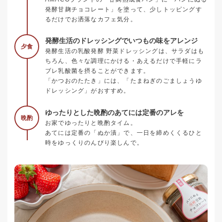
発酵甘麹チョコレート」を塗って、少しトッピングす
るだけでお洒落なカフェ気分。
発酵生活のドレッシングでいつもの味をアレンジ
夕食
発酵生活の乳酸発酵 野菜ドレッシングは、サラダはも
ちろん、色々な調理にかける・あえるだけで手軽にラ
ブレ乳酸菌を摂ることができます。
「かつおのたたき」には、「たまねぎのごましょうゆ
ドレッシング」がおすすめ。
ゆったりとした晩酌のあてには定番のアレを
晩酌
お家でゆったりと晩酌タイム。
あてには定番の「ぬか漬」で、一日を締めくくるひと
時をゆっくりのんびり楽しんで。