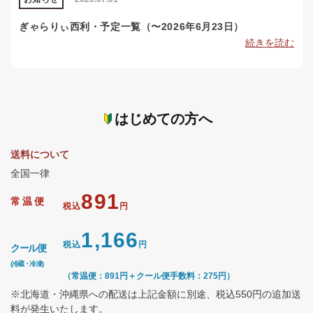
ぎゃらりぃ西利・予定一覧（〜2026年6月23日）
続きを読む
はじめての方へ
送料について
全国一律
891
常温便
税込
円
1,166
税込
円
クール便
(冷蔵・冷凍)
（常温便：891円＋クール便手数料：275円）
※北海道・沖縄県への配送は上記金額に別途、税込550円の追加送
料が発生いたします。