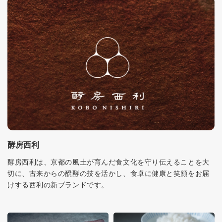
酵房西利
酵房西利は、京都の風土が育んだ食文化を守り伝えることを大
切に、古来からの醗酵の技を活かし、食卓に健康と笑顔をお届
けする西利の新ブランドです。