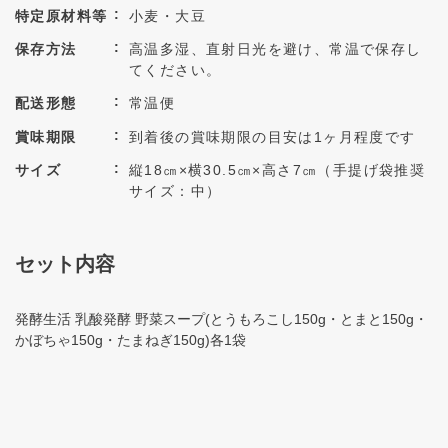
特定原材料等
小麦・大豆
保存方法
高温多湿、直射日光を避け、常温で保存し
てください。
配送形態
常温便
賞味期限
到着後の賞味期限の目安は1ヶ月程度です
サイズ
縦18㎝×横30.5㎝×高さ7㎝（手提げ袋推奨
サイズ：中）
セット内容
発酵生活 乳酸発酵 野菜スープ(とうもろこし150g・とまと150g・
かぼちゃ150g・たまねぎ150g)各1袋