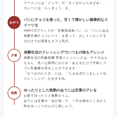
ラーメンには「メンマ」や「すぐきかぶらきざみ」、
カレーには「らっきょう」を。
パンにチョコを塗った、甘くて懐かしい健康的なス
おやつ
イーツを
AMACOブランドの「甘麹熟成食パン」に「パンにぬる
発酵甘麹チョコレート」を塗って、少しトッピングす
るだけでお洒落なカフェ気分。
発酵生活のドレッシングでいつもの味をアレンジ
夕食
発酵生活の乳酸発酵 野菜ドレッシングは、サラダはも
ちろん、色々な調理にかける・あえるだけで手軽にラ
ブレ乳酸菌を摂ることができます。
「かつおのたたき」には、「たまねぎのごましょうゆ
ドレッシング」がおすすめ。
ゆったりとした晩酌のあてには定番のアレを
晩酌
お家でゆったりと晩酌タイム。
あてには定番の「ぬか漬」で、一日を締めくくるひと
時をゆっくりのんびり楽しんで。