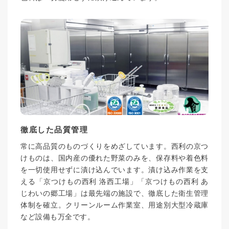
徹底した品質管理
常に高品質のものづくりをめざしています。西利の京つ
けものは、国内産の優れた野菜のみを、保存料や着色料
を一切使用せずに漬け込んでいます。漬け込み作業を支
える「京つけもの西利 洛西工場」「京つけもの西利 あ
じわいの郷工場」は最先端の施設で、徹底した衛生管理
体制を確立。クリーンルーム作業室、用途別大型冷蔵庫
など設備も万全です。