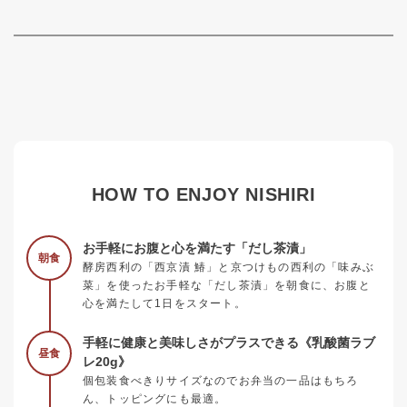
HOW TO ENJOY NISHIRI
お手軽にお腹と心を満たす「だし茶漬」
朝食
酵房西利の「西京漬 鰆」と京つけもの西利の「味みぶ
菜」を使ったお手軽な「だし茶漬」を朝食に、お腹と
心を満たして1日をスタート。
手軽に健康と美味しさがプラスできる《乳酸菌ラブ
昼食
レ20g》
個包装食べきりサイズなのでお弁当の一品はもちろ
ん、トッピングにも最適。