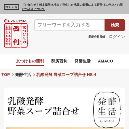
【お知らせ】熊本県熊本地方で発生した地震の影響による荷受けの停止とお届
お知らせ
けの遅延について
検索
ログイン
新規会員登録
京つけもの西利
酵房西利
発酵生活
AMACO
TOP
発酵生活
乳酸発酵 野菜スープ詰合せ HS-4