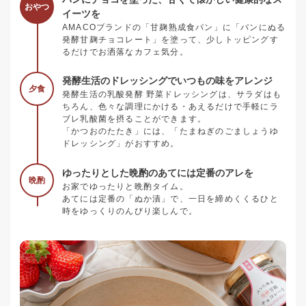
おやつ
イーツを
AMACOブランドの「甘麹熟成食パン」に「パンにぬる
発酵甘麹チョコレート」を塗って、少しトッピングす
るだけでお洒落なカフェ気分。
発酵生活のドレッシングでいつもの味をアレンジ
夕食
発酵生活の乳酸発酵 野菜ドレッシングは、サラダはも
ちろん、色々な調理にかける・あえるだけで手軽にラ
ブレ乳酸菌を摂ることができます。
「かつおのたたき」には、「たまねぎのごましょうゆ
ドレッシング」がおすすめ。
ゆったりとした晩酌のあてには定番のアレを
晩酌
お家でゆったりと晩酌タイム。
あてには定番の「ぬか漬」で、一日を締めくくるひと
時をゆっくりのんびり楽しんで。