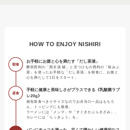
HOW TO ENJOY NISHIRI
お手軽にお腹と心を満たす「だし茶漬」
朝食
酵房西利の「西京漬 鰆」と京つけもの西利の「味みぶ
菜」を使ったお手軽な「だし茶漬」を朝食に、お腹と
心を満たして1日をスタート。
手軽に健康と美味しさがプラスできる《乳酸菌ラブ
昼食
レ20g》
個包装食べきりサイズなのでお弁当の一品はもちろ
ん、トッピングにも最適。
ラーメンには「メンマ」や「すぐきかぶらきざみ」、
カレーには「らっきょう」を。
パンにチョコを塗った、甘くて懐かしい健康的なス