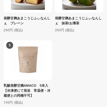
発酵甘麹あまこうじふぃなんし
発酵甘麹あまこうじふぃなんし
ぇ プレーン
ぇ 抹茶/お薄茶
250
(税込)
250
(税込)
乳酸発酵甘麹AMACO 5本入
【冷凍便にて発送 常温便・冷
蔵便との同梱不可】
745
(税込)