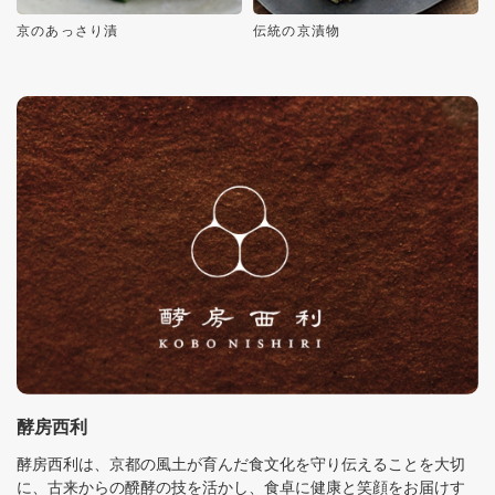
京のあっさり漬
伝統の京漬物
酵房西利
酵房西利は、京都の風土が育んだ食文化を守り伝えることを大切
に、古来からの醗酵の技を活かし、食卓に健康と笑顔をお届けす