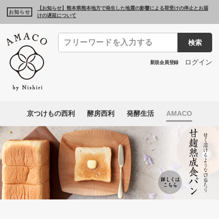
【お知らせ】熊本県熊本地方で発生した地震の影響による荷受けの停止とお届
お知らせ
けの遅延について
検索
ログイン
新規会員登録
京つけもの西利
酵房西利
発酵生活
AMACO