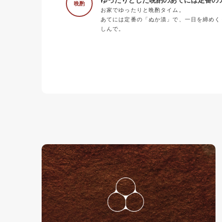
ゆったりとした晩酌のあてには定番の
晩酌
お家でゆったりと晩酌タイム。
あてには定番の「ぬか漬」で、一日を締めく
しんで。