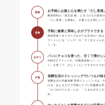
お手軽にお腹と心を満たす「だし茶漬
朝食
酵房西利の「西京漬 鰆」と京つけもの西利
「だし茶漬」を朝食に、お腹と心を満たして
手軽に健康と美味しさがプラスできる《
昼食
個包装食べきりサイズなのでお弁当の一品は
ラーメンには「メンマ」や「すぐきかぶらき
う」を。
パンにチョコを塗った、甘くて懐かし
おやつ
AMACOブランドの「甘麹熟成食パン」に
ト」を塗って、少しトッピングするだけでお
発酵生活のドレッシングでいつもの味
夕食
発酵生活の乳酸発酵 野菜ドレッシングは、
ける・あえるだけで手軽にラブレ乳酸菌を摂
「かつおのたたき」には、「たまねぎのごま
め。