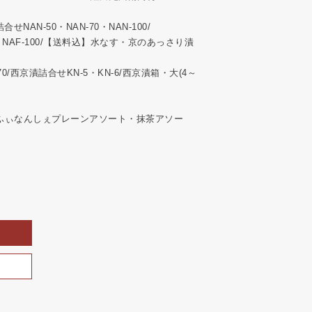
NAN-50・NAN-70・NAN-100/
0・NAF-100/【送料込】水なす・京のあっさり漬
/西京漬詰合せKN-5・KN-6/西京漬箱・大(4～
じふぃなんしぇプレーンアソート・抹茶アソー