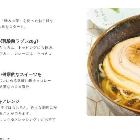
」
の「味みぶ菜」を使ったお手軽な
1日をスタート。
乳酸菌ラブレ20g》
もちろん、トッピングにも最適。
ざみ」、カレーには「らっきょ
い健康的なスイーツを
「パンにぬる発酵甘麹チョコレー
洒落なカフェ気分。
をアレンジ
サラダはもちろん、色々な調理にか
ることができます。
しょうゆドレッシング」がおすす