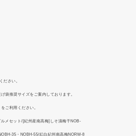
ください。
提げ袋推奨サイズをご案内しております。
）をご利用ください。
/グルメセット/[紀州産南高梅]しそ漬梅干NOB‐
BH‐35・NOBH‐55/紅白紀州南高梅NORW-8