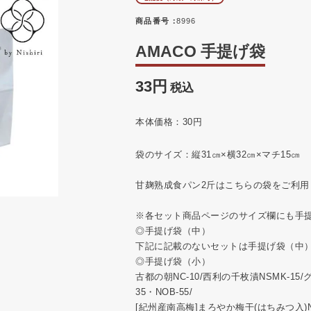
商品番号
8996
AMACO 手提げ袋
33
税込
本体価格：30円
袋のサイズ：縦31㎝×横32㎝×マチ15㎝
甘麹熟成食パン2斤はこちらの袋をご利用
※各セット商品ページのサイズ欄にも手
◎手提げ袋（中）
下記に記載のないセットは手提げ袋（中
◎手提げ袋（小）
古都の朝NC-10/西利の千枚漬NSMK-15
35・NOB‐55/
[紀州産南高梅]まろやか梅干(はちみつ入)NO