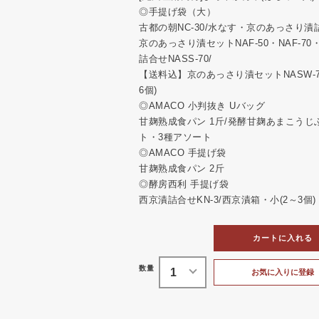
◎手提げ袋（大）
古都の朝NC-30/水なす・京のあっさり漬詰合せ
京のあっさり漬セットNAF-50・NAF-7
詰合せNASS-70/
【送料込】京のあっさり漬セットNASW-70
6個)
◎AMACO 小判抜き Uバッグ
甘麹熟成食パン 1斤/発酵甘麹あまこう
ト・3種アソート
◎AMACO 手提げ袋
甘麹熟成食パン 2斤
◎酵房西利 手提げ袋
西京漬詰合せKN-3/西京漬箱・小(2～3個)
カートに入れる
お気に入りに登録