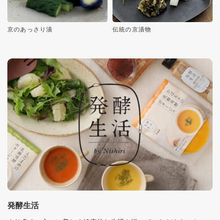
京のあっさり漬
伝統の京漬物
発酵生活