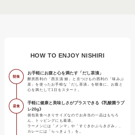
HOW TO ENJOY NISHIRI
お手軽にお腹と心を満たす「だし茶漬」
朝食
酵房西利の「西京漬 鰆」と京つけもの西利の「味みぶ
菜」を使ったお手軽な「だし茶漬」を朝食に、お腹と
心を満たして1日をスタート。
手軽に健康と美味しさがプラスできる《乳酸菌ラブ
昼食
レ20g》
個包装食べきりサイズなのでお弁当の一品はもちろ
ん、トッピングにも最適。
ラーメンには「メンマ」や「すぐきかぶらきざみ」、
カレーには「らっきょう」を。