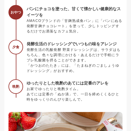
パンにチョコを塗った、甘くて懐かしい健康的なス
おやつ
イーツを
AMACOブランドの「甘麹熟成食パン」に「パンにぬる
発酵甘麹チョコレート」を塗って、少しトッピングす
るだけでお洒落なカフェ気分。
発酵生活のドレッシングでいつもの味をアレンジ
夕食
発酵生活の乳酸発酵 野菜ドレッシングは、サラダはも
ちろん、色々な調理にかける・あえるだけで手軽にラ
ブレ乳酸菌を摂ることができます。
「かつおのたたき」には、「たまねぎのごましょうゆ
ドレッシング」がおすすめ。
ゆったりとした晩酌のあてには定番のアレを
晩酌
お家でゆったりと晩酌タイム。
あてには定番の「ぬか漬」で、一日を締めくくるひと
時をゆっくりのんびり楽しんで。