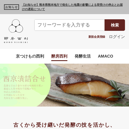
【お知らせ】熊本県熊本地方で発生した地震の影響による荷受けの停止とお届
お知らせ
けの遅延について
検索
ログイン
新規会員登録
京つけもの西利
酵房西利
発酵生活
AMACO
古くから受け継いだ
発酵の技を活かし、