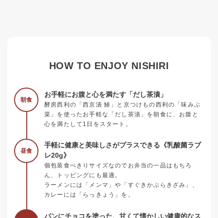
HOW TO ENJOY NISHIRI
お手軽にお腹と心を満たす「だし茶漬」
朝食
酵房西利の「西京漬 鰆」と京つけもの西利の「味みぶ
菜」を使ったお手軽な「だし茶漬」を朝食に、お腹と
心を満たして1日をスタート。
手軽に健康と美味しさがプラスできる《乳酸菌ラブ
昼食
レ20g》
個包装食べきりサイズなのでお弁当の一品はもちろ
ん、トッピングにも最適。
ラーメンには「メンマ」や「すぐきかぶらきざみ」、
カレーには「らっきょう」を。
パンにチョコを塗った、甘くて懐かしい健康的なス