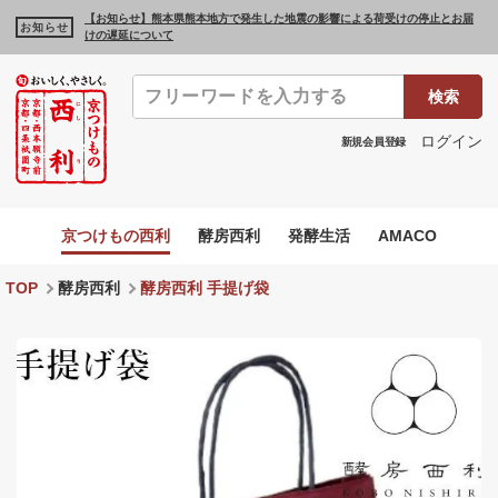
【お知らせ】熊本県熊本地方で発生した地震の影響による荷受けの停止とお届
お知らせ
けの遅延について
検索
ログイン
新規会員登録
京つけもの西利
酵房西利
発酵生活
AMACO
TOP
酵房西利
酵房西利 手提げ袋