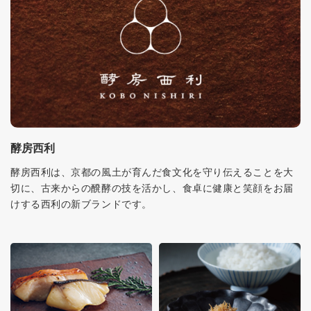
酵房西利
酵房西利は、京都の風土が育んだ食文化を守り伝えることを大
切に、古来からの醗酵の技を活かし、食卓に健康と笑顔をお届
けする西利の新ブランドです。