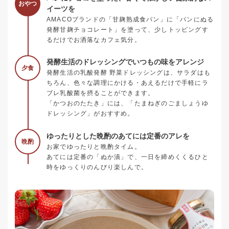
おやつ
イーツを
AMACOブランドの「甘麹熟成食パン」に「パンにぬる
発酵甘麹チョコレート」を塗って、少しトッピングす
るだけでお洒落なカフェ気分。
発酵生活のドレッシングでいつもの味をアレンジ
夕食
発酵生活の乳酸発酵 野菜ドレッシングは、サラダはも
ちろん、色々な調理にかける・あえるだけで手軽にラ
ブレ乳酸菌を摂ることができます。
「かつおのたたき」には、「たまねぎのごましょうゆ
ドレッシング」がおすすめ。
ゆったりとした晩酌のあてには定番のアレを
晩酌
お家でゆったりと晩酌タイム。
あてには定番の「ぬか漬」で、一日を締めくくるひと
時をゆっくりのんびり楽しんで。