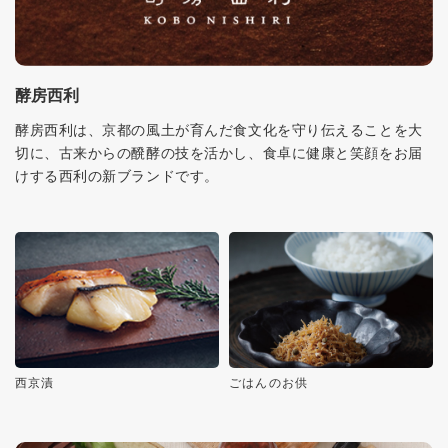
酵房西利
酵房西利は、京都の風土が育んだ食文化を守り伝えることを大
切に、古来からの醗酵の技を活かし、食卓に健康と笑顔をお届
けする西利の新ブランドです。
西京漬
ごはんのお供