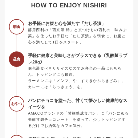
HOW TO ENJOY NISHIRI
お手軽にお腹と心を満たす「だし茶漬」
朝食
酵房西利の「西京漬 鰆」と京つけもの西利の「味みぶ
菜」を使ったお手軽な「だし茶漬」を朝食に、お腹と
心を満たして1日をスタート。
手軽に健康と美味しさがプラスできる《乳酸菌ラブ
昼食
レ20g》
個包装食べきりサイズなのでお弁当の一品はもちろ
ん、トッピングにも最適。
ラーメンには「メンマ」や「すぐきかぶらきざみ」、
カレーには「らっきょう」を。
パンにチョコを塗った、甘くて懐かしい健康的なス
おやつ
イーツを
AMACOブランドの「甘麹熟成食パン」に「パンにぬる
発酵甘麹チョコレート」を塗って、少しトッピングす
るだけでお洒落なカフェ気分。