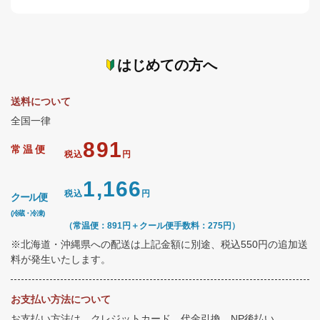
はじめての方へ
送料について
全国一律
891
常温便
税込
円
1,166
税込
円
クール便
(冷蔵・冷凍)
（常温便：891円＋クール便手数料：275円）
※北海道・沖縄県への配送は上記金額に別途、税込550円の追加送
料が発生いたします。
お支払い方法について
お支払い方法は、クレジットカード、代金引換、NP後払い、