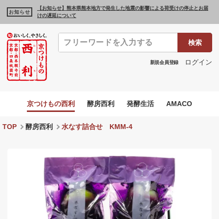
【お知らせ】熊本県熊本地方で発生した地震の影響による荷受けの停止とお届
お知らせ
けの遅延について
検索
ログイン
新規会員登録
京つけもの西利
酵房西利
発酵生活
AMACO
TOP
酵房西利
水なす詰合せ KMM-4