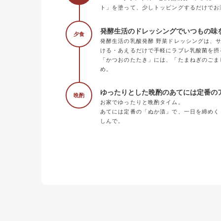
ト」を塗って、少しトッピングするだけでお
発酵生活のドレッシングでいつもの味
夕食
発酵生活の乳酸発酵 野菜ドレッシングは、
ける・あえるだけで手軽にラブレ乳酸菌を摂
「かつおのたたき」には、「たまねぎのごま
め。
ゆったりとした晩酌のあてには定番の
晩酌
お家でゆったりと晩酌タイム。
あてには定番の「ぬか漬」で、一日を締めく
しんで。