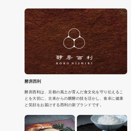
酵房西利
酵房西利は、京都の風土が育んだ食文化を守り伝えるこ
とを大切に、古来からの醗酵の技を活かし、食卓に健康
と笑顔をお届けする西利の新ブランドです。