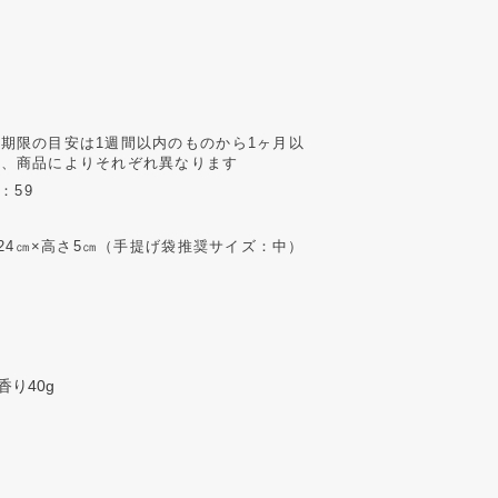
期限の目安は1週間以内のものから1ヶ月以
で、商品によりそれぞれ異なります
：59
×横24㎝×高さ5㎝（手提げ袋推奨サイズ：中）
香り40g