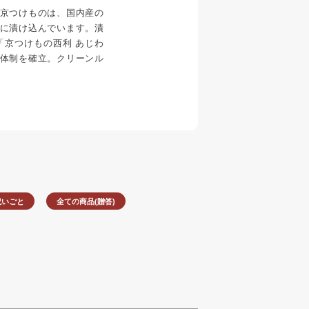
京つけものは、国内産の
に漬け込んでいます。漬
「京つけもの西利 あじわ
体制を確立。クリーンル
。
祝いごと
全ての商品(贈答)