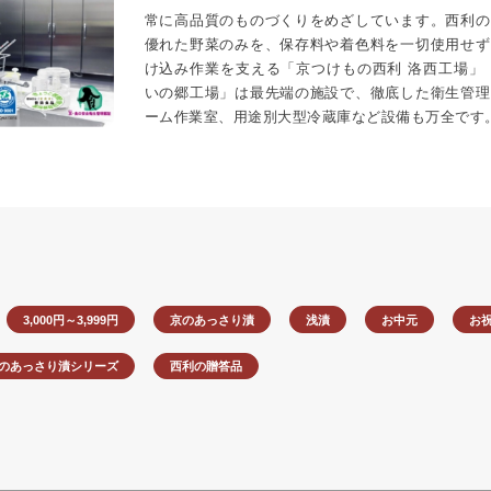
常に高品質のものづくりをめざしています。西利の
優れた野菜のみを、保存料や着色料を一切使用せず
け込み作業を支える「京つけもの西利 洛西工場」
いの郷工場」は最先端の施設で、徹底した衛生管理
ーム作業室、用途別大型冷蔵庫など設備も万全です
3,000円～3,999円
京のあっさり漬
浅漬
お中元
お
のあっさり漬シリーズ
西利の贈答品