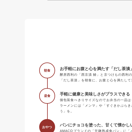
お手軽にお腹と心を満たす「だし茶漬
朝食
酵房西利の「西京漬 鰆」と京つけもの西利
「だし茶漬」を朝食に、お腹と心を満たして
手軽に健康と美味しさがプラスできる《
昼食
個包装食べきりサイズなのでお弁当の一品は
ラーメンには「メンマ」や「すぐきかぶらき
う」を。
パンにチョコを塗った、甘くて懐かし
おやつ
AMACOブランドの「甘麹熟成食パン」に