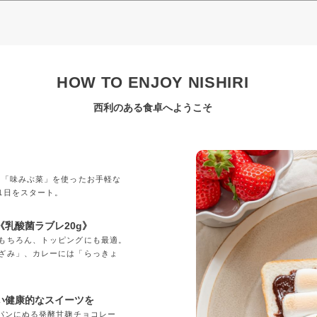
HOW TO ENJOY NISHIRI
西利のある食卓へようこそ
」
の「味みぶ菜」を使ったお手軽な
1日をスタート。
乳酸菌ラブレ20g》
もちろん、トッピングにも最適。
ざみ」、カレーには「らっきょ
い健康的なスイーツを
「パンにぬる発酵甘麹チョコレー