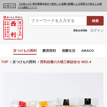
【お知らせ】熊本県熊本地方で発生した地震の影響による荷受けの停止とお届
お知らせ
けの遅延について
検索
ログイン
新規会員登録
京つけもの西利
酵房西利
発酵生活
AMACO
TOP
京つけもの西利
西利自慢の大根三昧詰合せ NDZ-4