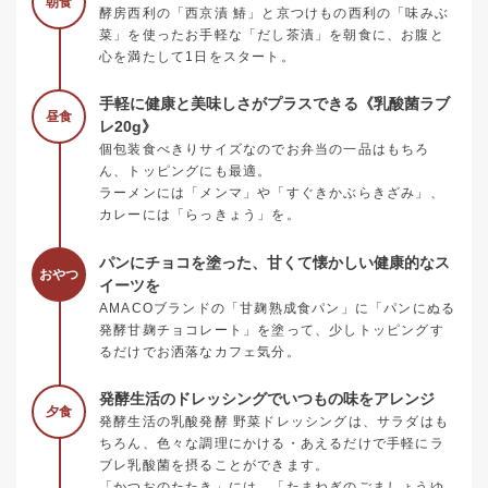
朝食
酵房西利の「西京漬 鰆」と京つけもの西利の「味みぶ
菜」を使ったお手軽な「だし茶漬」を朝食に、お腹と
心を満たして1日をスタート。
手軽に健康と美味しさがプラスできる《乳酸菌ラブ
昼食
レ20g》
個包装食べきりサイズなのでお弁当の一品はもちろ
ん、トッピングにも最適。
ラーメンには「メンマ」や「すぐきかぶらきざみ」、
カレーには「らっきょう」を。
パンにチョコを塗った、甘くて懐かしい健康的なス
おやつ
イーツを
AMACOブランドの「甘麹熟成食パン」に「パンにぬる
発酵甘麹チョコレート」を塗って、少しトッピングす
るだけでお洒落なカフェ気分。
発酵生活のドレッシングでいつもの味をアレンジ
夕食
発酵生活の乳酸発酵 野菜ドレッシングは、サラダはも
ちろん、色々な調理にかける・あえるだけで手軽にラ
ブレ乳酸菌を摂ることができます。
「かつおのたたき」には、「たまねぎのごましょうゆ