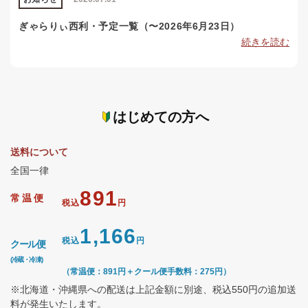
ぎゃらりぃ西利・予定一覧（〜2026年6月23日）
続きを読む
はじめての方へ
送料について
全国一律
891
常温便
税込
円
1,166
税込
円
クール便
(冷蔵・冷凍)
（常温便：891円＋クール便手数料：275円）
※北海道・沖縄県への配送は上記金額に別途、税込550円の追加送
料が発生いたします。