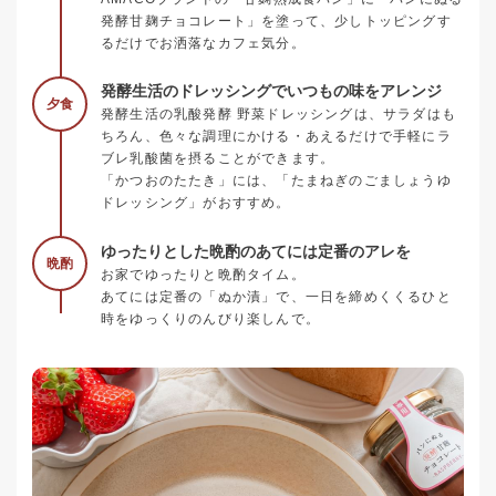
発酵甘麹チョコレート」を塗って、少しトッピングす
るだけでお洒落なカフェ気分。
発酵生活のドレッシングでいつもの味をアレンジ
夕食
発酵生活の乳酸発酵 野菜ドレッシングは、サラダはも
ちろん、色々な調理にかける・あえるだけで手軽にラ
ブレ乳酸菌を摂ることができます。
「かつおのたたき」には、「たまねぎのごましょうゆ
ドレッシング」がおすすめ。
ゆったりとした晩酌のあてには定番のアレを
晩酌
お家でゆったりと晩酌タイム。
あてには定番の「ぬか漬」で、一日を締めくくるひと
時をゆっくりのんびり楽しんで。