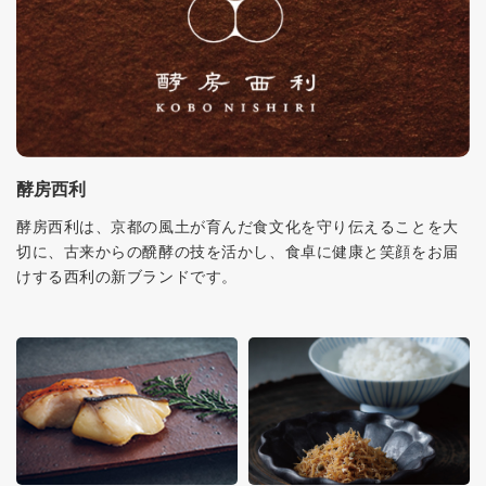
酵房西利
酵房西利は、京都の風土が育んだ食文化を守り伝えることを大
切に、古来からの醗酵の技を活かし、食卓に健康と笑顔をお届
けする西利の新ブランドです。