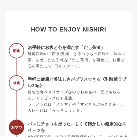
HOW TO ENJOY NISHIRI
お手軽にお腹と心を満たす「だし茶漬」
朝食
酵房西利の「西京漬 鰆」と京つけもの西利の「味みぶ
菜」を使ったお手軽な「だし茶漬」を朝食に、お腹と
心を満たして1日をスタート。
手軽に健康と美味しさがプラスできる《乳酸菌ラブ
昼食
レ20g》
個包装食べきりサイズなのでお弁当の一品はもちろ
ん、トッピングにも最適。
ラーメンには「メンマ」や「すぐきかぶらきざみ」、
カレーには「らっきょう」を。
パンにチョコを塗った、甘くて懐かしい健康的なス
おやつ
イーツを
AMACOブランドの「甘麹熟成食パン」に「パンにぬる