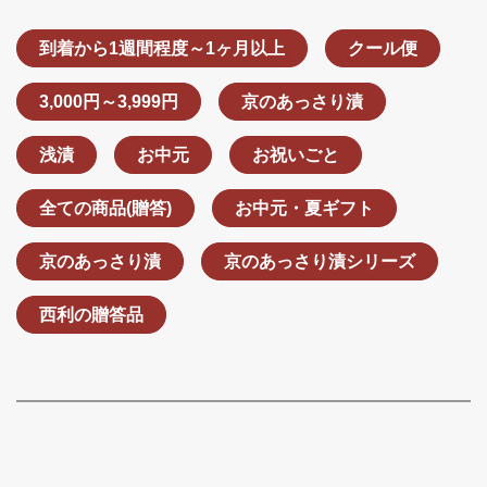
到着から1週間程度～1ヶ月以上
クール便
3,000円～3,999円
京のあっさり漬
浅漬
お中元
お祝いごと
全ての商品(贈答)
お中元・夏ギフト
京のあっさり漬
京のあっさり漬シリーズ
西利の贈答品