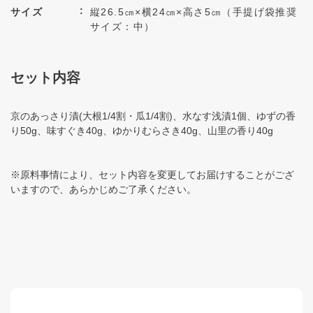
サイズ
縦26.5㎝×横24㎝×高さ5㎝（手提げ袋推奨
サイズ：中）
セット内容
京のあっさり漬(大根1/4割・瓜1/4割)、水なす浅漬1個、ゆずの香
り50g、味すぐき40g、ゆかりむらさき40g、山里の香り40g
※原料事情により、セット内容を変更してお届けすることがござ
いますので、あらかじめご了承ください。