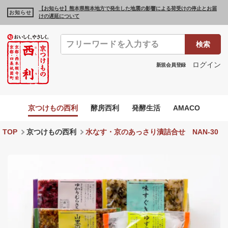
【お知らせ】熊本県熊本地方で発生した地震の影響による荷受けの停止とお届
お知らせ
けの遅延について
検索
ログイン
新規会員登録
京つけもの西利
酵房西利
発酵生活
AMACO
TOP
京つけもの西利
水なす・京のあっさり漬詰合せ NAN-30