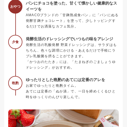
パンにチョコを塗った、甘くて懐かしい健康的なス
おやつ
イーツを
AMACOブランドの「甘麹熟成食パン」に「パンにぬる
発酵甘麹チョコレート」を塗って、少しトッピングす
るだけでお洒落なカフェ気分。
発酵生活のドレッシングでいつもの味をアレンジ
夕食
発酵生活の乳酸発酵 野菜ドレッシングは、サラダはも
ちろん、色々な調理にかける・あえるだけで手軽にラ
ブレ乳酸菌を摂ることができます。
「かつおのたたき」には、「たまねぎのごましょうゆ
ドレッシング」がおすすめ。
ゆったりとした晩酌のあてには定番のアレを
晩酌
お家でゆったりと晩酌タイム。
あてには定番の「ぬか漬」で、一日を締めくくるひと
時をゆっくりのんびり楽しんで。