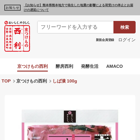
【お知らせ】熊本県熊本地方で発生した地震の影響による荷受けの停止とお届
お知らせ
けの遅延について
検索
ログイン
新規会員登録
京つけもの西利
酵房西利
発酵生活
AMACO
TOP
京つけもの西利
しば漬 100g