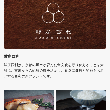
酵房西利
酵房西利は、京都の風土が育んだ食文化を守り伝えることを大
切に、古来からの醗酵の技を活かし、食卓に健康と笑顔をお届
けする西利の新ブランドです。