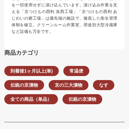
を一切使用せずに漬け込んでいます。漬け込み作業を支
える「京つけもの西利 洛西工場」「京つけもの西利 あ
じわいの郷工場」は最先端の施設で、徹底した衛生管理
体制を確立。クリーンルーム作業室、用途別大型冷蔵庫
など設備も万全です。
商品カテゴリ
到着後1ヶ月以上(単)
常温便
伝統の京漬物
京の三大漬物
なす
全ての商品（単品）
伝統の京漬物