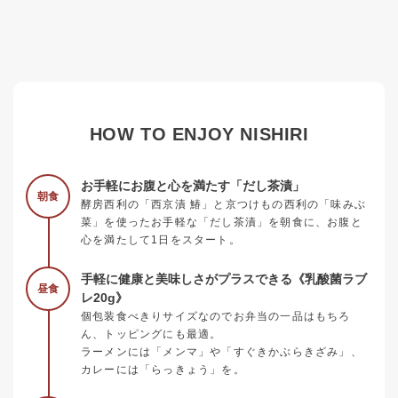
HOW TO ENJOY NISHIRI
お手軽にお腹と心を満たす「だし茶漬」
朝食
酵房西利の「西京漬 鰆」と京つけもの西利の「味みぶ
菜」を使ったお手軽な「だし茶漬」を朝食に、お腹と
心を満たして1日をスタート。
手軽に健康と美味しさがプラスできる《乳酸菌ラブ
昼食
レ20g》
個包装食べきりサイズなのでお弁当の一品はもちろ
ん、トッピングにも最適。
ラーメンには「メンマ」や「すぐきかぶらきざみ」、
カレーには「らっきょう」を。