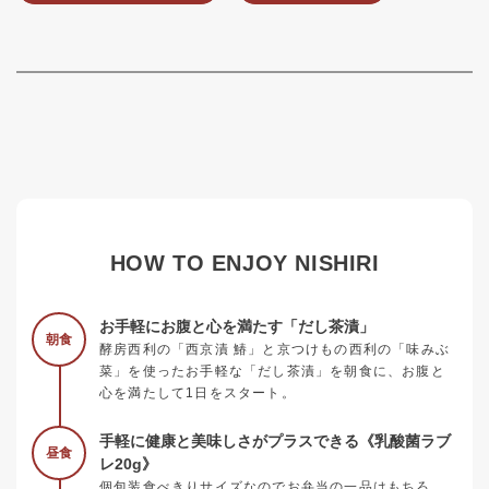
HOW TO ENJOY NISHIRI
お手軽にお腹と心を満たす「だし茶漬」
朝食
酵房西利の「西京漬 鰆」と京つけもの西利の「味みぶ
菜」を使ったお手軽な「だし茶漬」を朝食に、お腹と
心を満たして1日をスタート。
手軽に健康と美味しさがプラスできる《乳酸菌ラブ
昼食
レ20g》
個包装食べきりサイズなのでお弁当の一品はもちろ