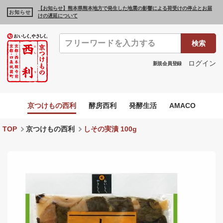
【お知らせ】熊本県熊本地方で発生した地震の影響による荷受けの停止とお届
お知らせ
けの遅延について
検索
ログイン
新規会員登録
京つけもの西利
酵房西利
発酵生活
AMACO
TOP
京つけもの西利
しその実漬 100g