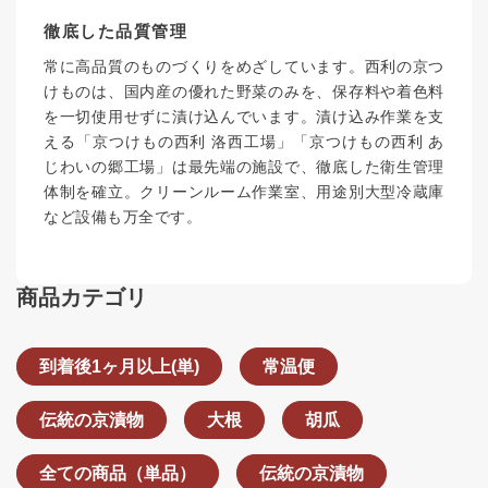
徹底した品質管理
常に高品質のものづくりをめざしています。西利の京つ
けものは、国内産の優れた野菜のみを、保存料や着色料
を一切使用せずに漬け込んでいます。漬け込み作業を支
える「京つけもの西利 洛西工場」「京つけもの西利 あ
じわいの郷工場」は最先端の施設で、徹底した衛生管理
体制を確立。クリーンルーム作業室、用途別大型冷蔵庫
など設備も万全です。
商品カテゴリ
到着後1ヶ月以上(単)
常温便
伝統の京漬物
大根
胡瓜
全ての商品（単品）
伝統の京漬物