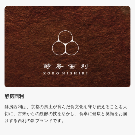
酵房西利
酵房西利は、京都の風土が育んだ食文化を守り伝えることを大
切に、古来からの醗酵の技を活かし、食卓に健康と笑顔をお届
けする西利の新ブランドです。