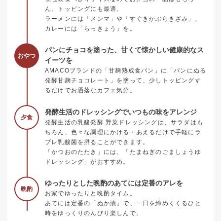
ん、トッピングにも最適。
ラーメンには「メンマ」や「すぐきかぶらきざみ」、
カレーには「らっきょう」を。
パンにチョコを塗った、甘くて懐かしい健康的なス
おやつ
イーツを
AMACOブランドの「甘麹熟成食パン」に「パンにぬる
発酵甘麹チョコレート」を塗って、少しトッピングす
るだけでお洒落なカフェ気分。
発酵生活のドレッシングでいつもの味をアレンジ
夕食
発酵生活の乳酸発酵 野菜ドレッシングは、サラダはも
ちろん、色々な調理にかける・あえるだけで手軽にラ
ブレ乳酸菌を摂ることができます。
「かつおのたたき」には、「たまねぎのごましょうゆ
ドレッシング」がおすすめ。
ゆったりとした晩酌のあてには定番のアレを
晩酌
お家でゆったりと晩酌タイム。
あてには定番の「ぬか漬」で、一日を締めくくるひと
時をゆっくりのんびり楽しんで。