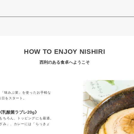
HOW TO ENJOY NISHIRI
西利のある食卓へようこそ
」
の「味みぶ菜」を使ったお手軽な
1日をスタート。
乳酸菌ラブレ20g》
もちろん、トッピングにも最適。
ざみ」、カレーには「らっきょ