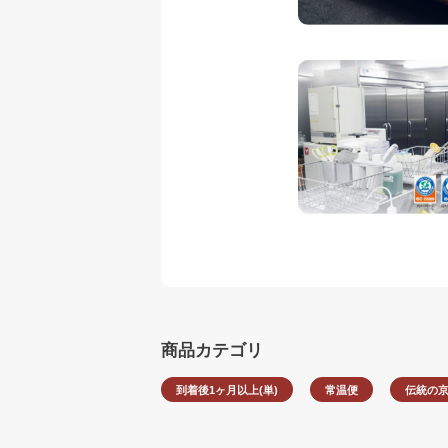
商品カテゴリ
到着後1ヶ月以上(単)
常温便
伝統の