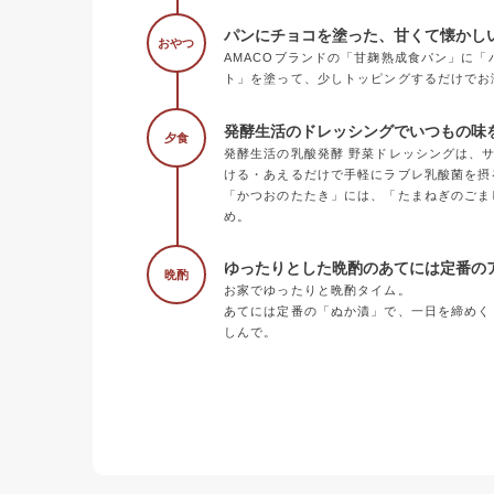
パンにチョコを塗った、甘くて懐かし
おやつ
AMACOブランドの「甘麹熟成食パン」に
ト」を塗って、少しトッピングするだけでお
発酵生活のドレッシングでいつもの味
夕食
発酵生活の乳酸発酵 野菜ドレッシングは、
ける・あえるだけで手軽にラブレ乳酸菌を摂
「かつおのたたき」には、「たまねぎのごま
め。
ゆったりとした晩酌のあてには定番の
晩酌
お家でゆったりと晩酌タイム。
あてには定番の「ぬか漬」で、一日を締めく
しんで。