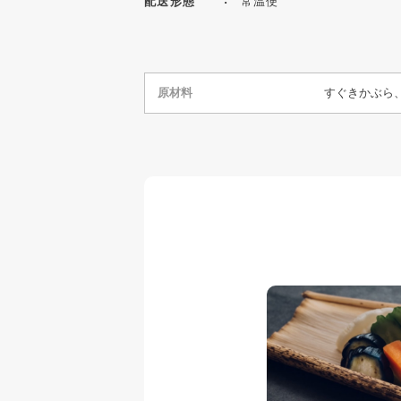
配送形態
常温便
原材料
すぐきかぶら