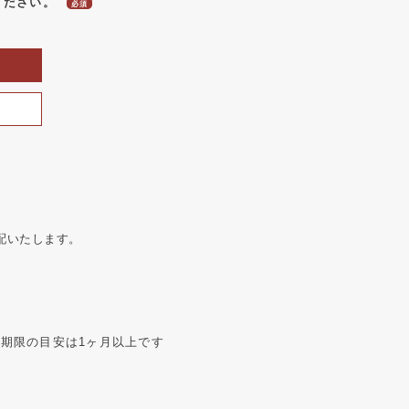
ください。
配いたします。
期限の目安は1ヶ月以上です