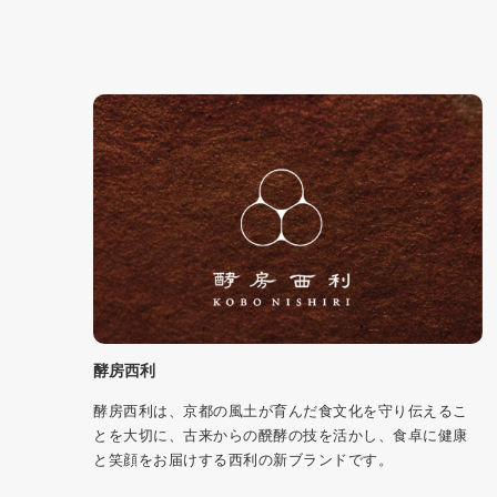
酵房西利
酵房西利は、京都の風土が育んだ食文化を守り伝えるこ
とを大切に、古来からの醗酵の技を活かし、食卓に健康
と笑顔をお届けする西利の新ブランドです。