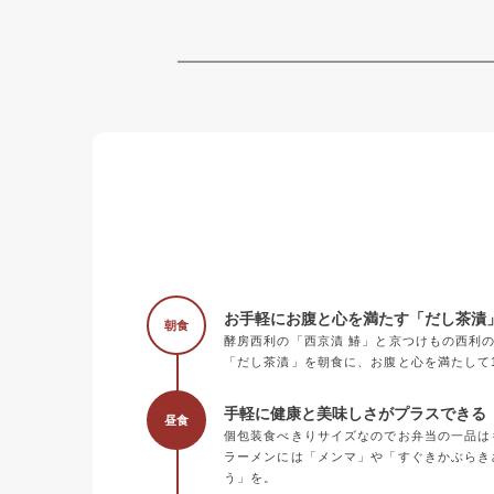
お手軽にお腹と心を満たす「だし茶漬
朝食
酵房西利の「西京漬 鰆」と京つけもの西利
「だし茶漬」を朝食に、お腹と心を満たして
手軽に健康と美味しさがプラスできる《
昼食
個包装食べきりサイズなのでお弁当の一品は
ラーメンには「メンマ」や「すぐきかぶらき
う」を。