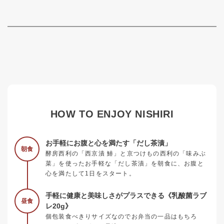
HOW TO ENJOY NISHIRI
お手軽にお腹と心を満たす「だし茶漬」
朝食
酵房西利の「西京漬 鰆」と京つけもの西利の「味みぶ
菜」を使ったお手軽な「だし茶漬」を朝食に、お腹と
心を満たして1日をスタート。
手軽に健康と美味しさがプラスできる《乳酸菌ラブ
昼食
レ20g》
個包装食べきりサイズなのでお弁当の一品はもちろ