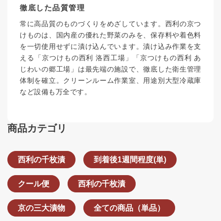
徹底した品質管理
常に高品質のものづくりをめざしています。西利の京つ
けものは、国内産の優れた野菜のみを、保存料や着色料
を一切使用せずに漬け込んでいます。漬け込み作業を支
える「京つけもの西利 洛西工場」「京つけもの西利 あ
じわいの郷工場」は最先端の施設で、徹底した衛生管理
体制を確立。クリーンルーム作業室、用途別大型冷蔵庫
など設備も万全です。
商品カテゴリ
西利の千枚漬
到着後1週間程度(単)
クール便
西利の千枚漬
京の三大漬物
全ての商品（単品）