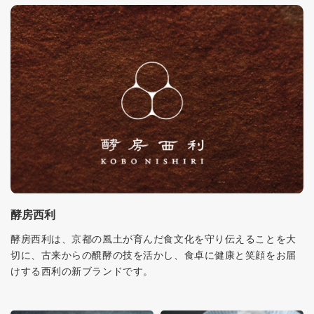
酵房西利
酵房西利は、京都の風土が育んだ食文化を守り伝えることを大
切に、古来からの醗酵の技を活かし、食卓に健康と笑顔をお届
けする西利の新ブランドです。