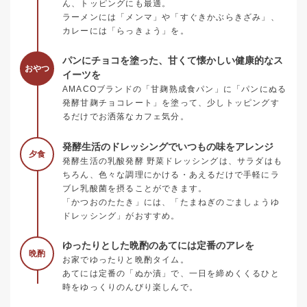
ん、トッピングにも最適。
ラーメンには「メンマ」や「すぐきかぶらきざみ」、
カレーには「らっきょう」を。
パンにチョコを塗った、甘くて懐かしい健康的なス
おやつ
イーツを
AMACOブランドの「甘麹熟成食パン」に「パンにぬる
発酵甘麹チョコレート」を塗って、少しトッピングす
るだけでお洒落なカフェ気分。
発酵生活のドレッシングでいつもの味をアレンジ
夕食
発酵生活の乳酸発酵 野菜ドレッシングは、サラダはも
ちろん、色々な調理にかける・あえるだけで手軽にラ
ブレ乳酸菌を摂ることができます。
「かつおのたたき」には、「たまねぎのごましょうゆ
ドレッシング」がおすすめ。
ゆったりとした晩酌のあてには定番のアレを
晩酌
お家でゆったりと晩酌タイム。
あてには定番の「ぬか漬」で、一日を締めくくるひと
時をゆっくりのんびり楽しんで。