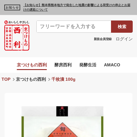
【お知らせ】熊本県熊本地方で発生した地震の影響による荷受けの停止とお届
お知らせ
けの遅延について
検索
ログイン
新規会員登録
京つけもの西利
酵房西利
発酵生活
AMACO
TOP
京つけもの西利
千枚漬 100g