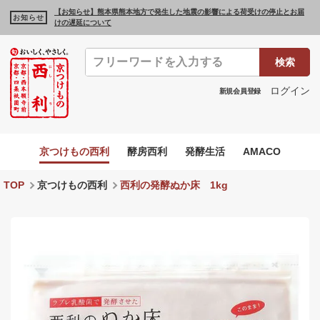
【お知らせ】熊本県熊本地方で発生した地震の影響による荷受けの停止とお届
お知らせ
けの遅延について
検索
ログイン
新規会員登録
京つけもの西利
酵房西利
発酵生活
AMACO
TOP
京つけもの西利
西利の発酵ぬか床 1kg