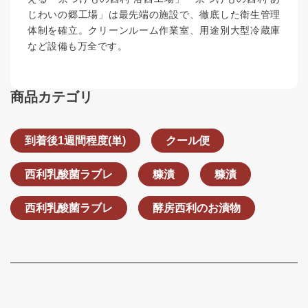
じわいの郷工場」は最先端の施設で、徹底した衛生管理
体制を確立。クリーンルーム作業室、用途別大型冷蔵庫
など設備も万全です。
商品カテゴリ
到着後1週間程度(単)
クール便
西利乳酸菌ラブレ
糠漬
糠漬
西利乳酸菌ラブレ
酵房西利のお漬物