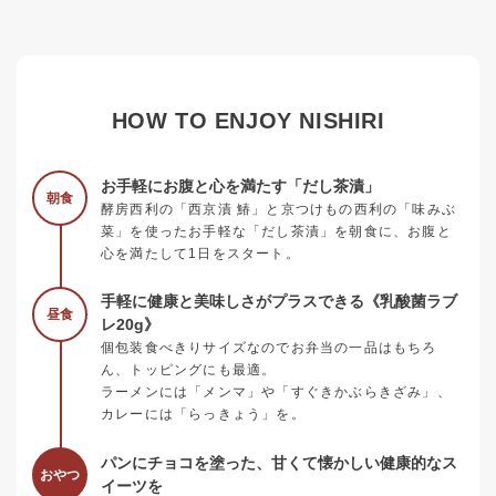
HOW TO ENJOY NISHIRI
お手軽にお腹と心を満たす「だし茶漬」
朝食
酵房西利の「西京漬 鰆」と京つけもの西利の「味みぶ
菜」を使ったお手軽な「だし茶漬」を朝食に、お腹と
心を満たして1日をスタート。
手軽に健康と美味しさがプラスできる《乳酸菌ラブ
昼食
レ20g》
個包装食べきりサイズなのでお弁当の一品はもちろ
ん、トッピングにも最適。
ラーメンには「メンマ」や「すぐきかぶらきざみ」、
カレーには「らっきょう」を。
パンにチョコを塗った、甘くて懐かしい健康的なス
おやつ
イーツを