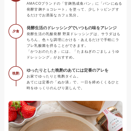
AMACOブランドの「甘麹熟成食パン」に「パンにぬる
発酵甘麹チョコレート」を塗って、少しトッピングす
るだけでお洒落なカフェ気分。
発酵生活のドレッシングでいつもの味をアレンジ
夕食
発酵生活の乳酸発酵 野菜ドレッシングは、サラダはも
ちろん、色々な調理にかける・あえるだけで手軽にラ
ブレ乳酸菌を摂ることができます。
「かつおのたたき」には、「たまねぎのごましょうゆ
ドレッシング」がおすすめ。
ゆったりとした晩酌のあてには定番のアレを
晩酌
お家でゆったりと晩酌タイム。
あてには定番の「ぬか漬」で、一日を締めくくるひと
時をゆっくりのんびり楽しんで。