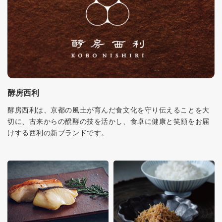
酵房西利
酵房西利は、京都の風土が育んだ食文化を守り伝えることを大
切に、古来からの醗酵の技を活かし、食卓に健康と笑顔をお届
けする西利の新ブランドです。