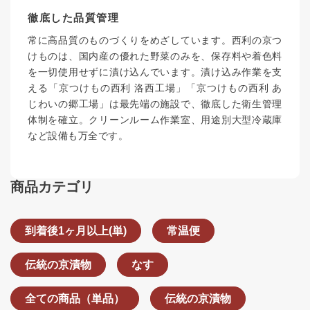
徹底した品質管理
常に高品質のものづくりをめざしています。西利の京つ
けものは、国内産の優れた野菜のみを、保存料や着色料
を一切使用せずに漬け込んでいます。漬け込み作業を支
える「京つけもの西利 洛西工場」「京つけもの西利 あ
じわいの郷工場」は最先端の施設で、徹底した衛生管理
体制を確立。クリーンルーム作業室、用途別大型冷蔵庫
など設備も万全です。
商品カテゴリ
到着後1ヶ月以上(単)
常温便
伝統の京漬物
なす
全ての商品（単品）
伝統の京漬物