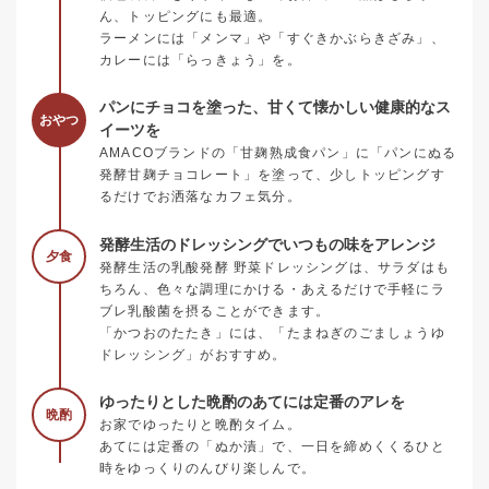
ん、トッピングにも最適。
ラーメンには「メンマ」や「すぐきかぶらきざみ」、
カレーには「らっきょう」を。
パンにチョコを塗った、甘くて懐かしい健康的なス
おやつ
イーツを
AMACOブランドの「甘麹熟成食パン」に「パンにぬる
発酵甘麹チョコレート」を塗って、少しトッピングす
るだけでお洒落なカフェ気分。
発酵生活のドレッシングでいつもの味をアレンジ
夕食
発酵生活の乳酸発酵 野菜ドレッシングは、サラダはも
ちろん、色々な調理にかける・あえるだけで手軽にラ
ブレ乳酸菌を摂ることができます。
「かつおのたたき」には、「たまねぎのごましょうゆ
ドレッシング」がおすすめ。
ゆったりとした晩酌のあてには定番のアレを
晩酌
お家でゆったりと晩酌タイム。
あてには定番の「ぬか漬」で、一日を締めくくるひと
時をゆっくりのんびり楽しんで。