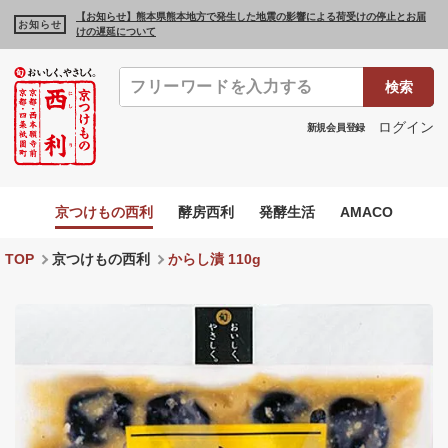
【お知らせ】熊本県熊本地方で発生した地震の影響による荷受けの停止とお届
お知らせ
けの遅延について
検索
ログイン
新規会員登録
京つけもの西利
酵房西利
発酵生活
AMACO
TOP
京つけもの西利
からし漬 110g