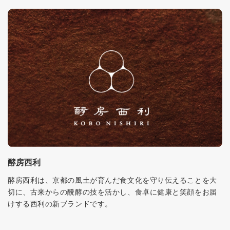
酵房西利
酵房西利は、京都の風土が育んだ食文化を守り伝えることを大
切に、古来からの醗酵の技を活かし、食卓に健康と笑顔をお届
けする西利の新ブランドです。