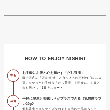
HOW TO ENJOY NISHIRI
お手軽にお腹と心を満たす「だし茶漬」
朝食
酵房西利の「西京漬 鰆」と京つけもの西利の「味みぶ
菜」を使ったお手軽な「だし茶漬」を朝食に、お腹と
心を満たして1日をスタート。
手軽に健康と美味しさがプラスできる《乳酸菌ラブ
昼食
レ20g》
個包装食べきりサイズなのでお弁当の一品はもちろ