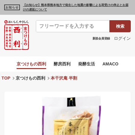
【お知らせ】熊本県熊本地方で発生した地震の影響による荷受けの停止とお届
お知らせ
けの遅延について
検索
ログイン
新規会員登録
京つけもの西利
酵房西利
発酵生活
AMACO
TOP
京つけもの西利
本干沢庵 半割