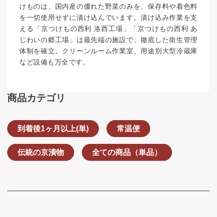
けものは、国内産の優れた野菜のみを、保存料や着色料
を一切使用せずに漬け込んでいます。漬け込み作業を支
える「京つけもの西利 洛西工場」「京つけもの西利 あ
じわいの郷工場」は最先端の施設で、徹底した衛生管理
体制を確立。クリーンルーム作業室、用途別大型冷蔵庫
など設備も万全です。
商品カテゴリ
到着後1ヶ月以上(単)
常温便
伝統の京漬物
全ての商品（単品）