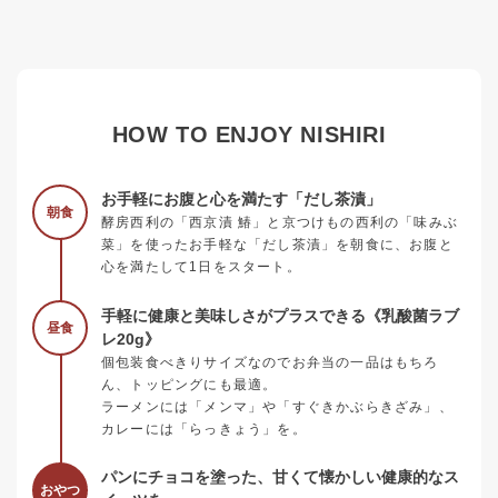
HOW TO ENJOY NISHIRI
お手軽にお腹と心を満たす「だし茶漬」
朝食
酵房西利の「西京漬 鰆」と京つけもの西利の「味みぶ
菜」を使ったお手軽な「だし茶漬」を朝食に、お腹と
心を満たして1日をスタート。
手軽に健康と美味しさがプラスできる《乳酸菌ラブ
昼食
レ20g》
個包装食べきりサイズなのでお弁当の一品はもちろ
ん、トッピングにも最適。
ラーメンには「メンマ」や「すぐきかぶらきざみ」、
カレーには「らっきょう」を。
パンにチョコを塗った、甘くて懐かしい健康的なス
おやつ