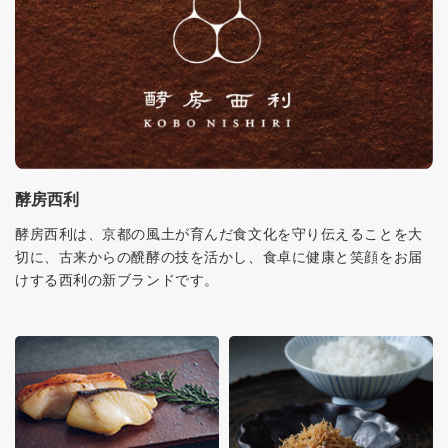
酵房西利
酵房西利は、京都の風土が育んだ食文化を守り伝えることを大
切に、古来からの醗酵の技を活かし、食卓に健康と笑顔をお届
けする西利の新ブランドです。