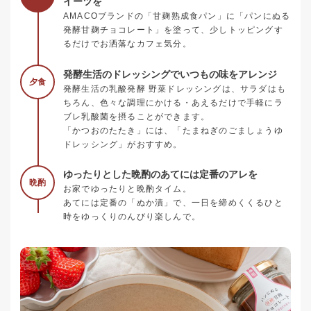
イーツを
AMACOブランドの「甘麹熟成食パン」に「パンにぬる
発酵甘麹チョコレート」を塗って、少しトッピングす
るだけでお洒落なカフェ気分。
発酵生活のドレッシングでいつもの味をアレンジ
夕食
発酵生活の乳酸発酵 野菜ドレッシングは、サラダはも
ちろん、色々な調理にかける・あえるだけで手軽にラ
ブレ乳酸菌を摂ることができます。
「かつおのたたき」には、「たまねぎのごましょうゆ
ドレッシング」がおすすめ。
ゆったりとした晩酌のあてには定番のアレを
晩酌
お家でゆったりと晩酌タイム。
あてには定番の「ぬか漬」で、一日を締めくくるひと
時をゆっくりのんびり楽しんで。