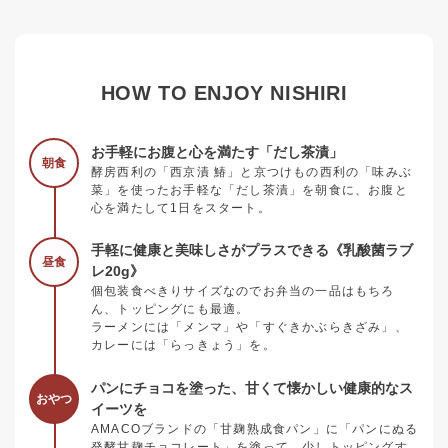
HOW TO ENJOY NISHIRI
お手軽にお腹と心を満たす「だし茶漬」
朝食
酵房西利の「西京漬 鰆」と京つけもの西利の「味みぶ
菜」を使ったお手軽な「だし茶漬」を朝食に、お腹と
心を満たして1日をスタート。
手軽に健康と美味しさがプラスできる《乳酸菌ラブ
昼食
レ20g》
個包装食べきりサイズなのでお弁当の一品はもちろ
ん、トッピングにも最適。
ラーメンには「メンマ」や「すぐきかぶらきざみ」、
カレーには「らっきょう」を。
パンにチョコを塗った、甘くて懐かしい健康的なス
おやつ
イーツを
AMACOブランドの「甘麹熟成食パン」に「パンにぬる
発酵甘麹チョコレート」を塗って、少しトッピングす