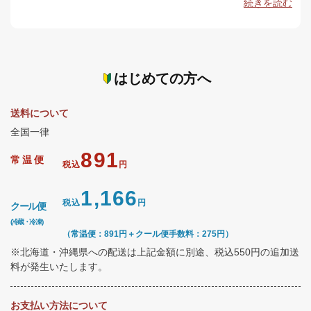
続きを読む
はじめての方へ
送料について
全国一律
891
常温便
税込
円
1,166
税込
円
クール便
(冷蔵・冷凍)
（常温便：891円＋クール便手数料：275円）
※北海道・沖縄県への配送は上記金額に別途、税込550円の追加送
料が発生いたします。
お支払い方法について